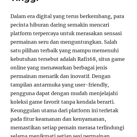
Dalam era digital yang terus berkembang, para
pecinta hiburan daring semakin mencari
platform terpercaya untuk merasakan sensasi
permainan seru dan menguntungkan. Salah
satu pilihan terbaik yang mampu memenuhi
kebutuhan tersebut adalah Rafi168, situs game
online yang menawarkan berbagai jenis
permainan menarik dan inovatif. Dengan
tampilan antarmuka yang user-friendly,
pengguna dapat dengan mudah menjelajahi
koleksi game favorit tanpa kendala berarti.
Keunggulan utama dari platform ini terletak
pada fitur keamanan dan kenyamanan,
memastikan setiap pemain merasa terlindungi
selama menikmati setiap sesi permainan.