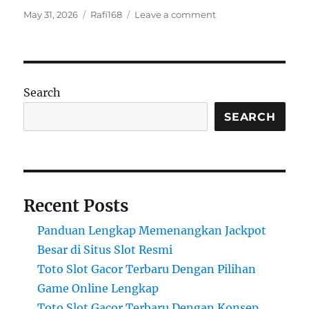
Posted
Tags
on
May 31, 2026
Rafi168
Leave a comment
on
Situs
Game
Online
yang
Sedang
Search
Naik
Daun
SEARCH
karena
Menawarkan
Bonus
Besar
dan
Recent Posts
Winrate
Tinggi
Panduan Lengkap Memenangkan Jackpot
Besar di Situs Slot Resmi
Toto Slot Gacor Terbaru Dengan Pilihan
Game Online Lengkap
Toto Slot Gacor Terbaru Dengan Konsep