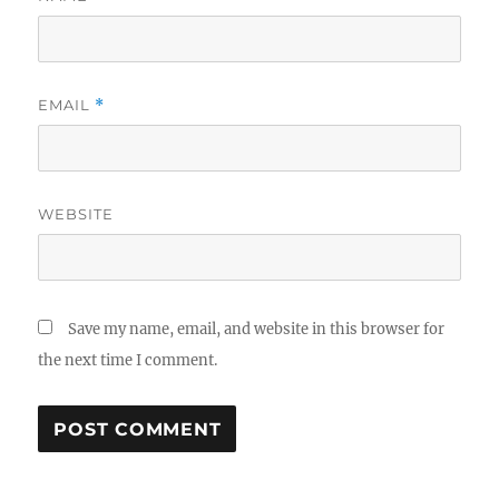
EMAIL
*
WEBSITE
Save my name, email, and website in this browser for
the next time I comment.