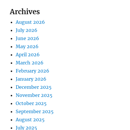
Archives
August 2026
July 2026
June 2026
May 2026
April 2026
March 2026
February 2026
January 2026
December 2025
November 2025
October 2025
September 2025
August 2025
July 2025