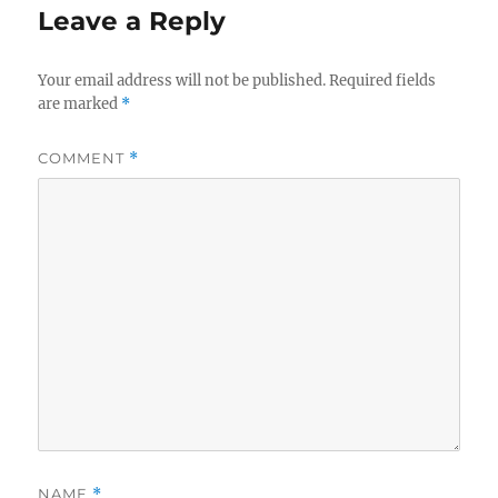
Leave a Reply
Your email address will not be published.
Required fields
are marked
*
COMMENT
*
NAME
*