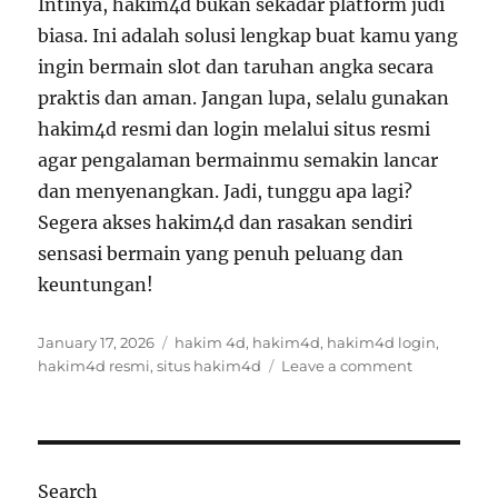
Intinya, hakim4d bukan sekadar platform judi
biasa. Ini adalah solusi lengkap buat kamu yang
ingin bermain slot dan taruhan angka secara
praktis dan aman. Jangan lupa, selalu gunakan
hakim4d resmi dan login melalui situs resmi
agar pengalaman bermainmu semakin lancar
dan menyenangkan. Jadi, tunggu apa lagi?
Segera akses hakim4d dan rasakan sendiri
sensasi bermain yang penuh peluang dan
keuntungan!
Posted
Tags
January 17, 2026
hakim 4d
,
hakim4d
,
hakim4d login
,
on
on
hakim4d resmi
,
situs hakim4d
Leave a comment
Situs
Toto
Macau,
Tempat
Utama
Search