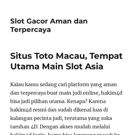
Slot Gacor Aman dan
Terpercaya
Situs Toto Macau, Tempat
Utama Main Slot Asia
Kalau kamu sedang cari platform yang aman
dan terpercaya buat main judi online, hakim4d
bisa jadi pilihan utama. Kenapa? Karena
hakim4d resmi dan sudah dikenal luas di
kalangan pecinta judi, terutama yang suka
taruhan 4D. Dengan akses mudah melalui