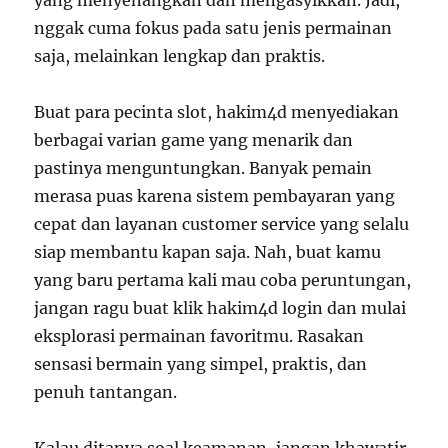
yang menyenangkan dan mengasyikkan. Jadi,
nggak cuma fokus pada satu jenis permainan
saja, melainkan lengkap dan praktis.
Buat para pecinta slot, hakim4d menyediakan
berbagai varian game yang menarik dan
pastinya menguntungkan. Banyak pemain
merasa puas karena sistem pembayaran yang
cepat dan layanan customer service yang selalu
siap membantu kapan saja. Nah, buat kamu
yang baru pertama kali mau coba peruntungan,
jangan ragu buat klik hakim4d login dan mulai
eksplorasi permainan favoritmu. Rasakan
sensasi bermain yang simpel, praktis, dan
penuh tantangan.