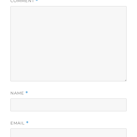
COMMENT
*
NAME
*
EMAIL
*