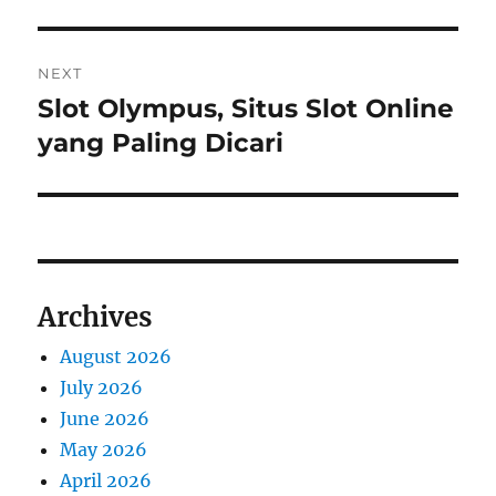
NEXT
Slot Olympus, Situs Slot Online
Next
post:
yang Paling Dicari
Archives
August 2026
July 2026
June 2026
May 2026
April 2026