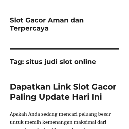
Slot Gacor Aman dan
Terpercaya
Tag:
situs judi slot online
Dapatkan Link Slot Gacor
Paling Update Hari Ini
Apakah Anda sedang mencari peluang besar
untuk meraih kemenangan maksimal dari