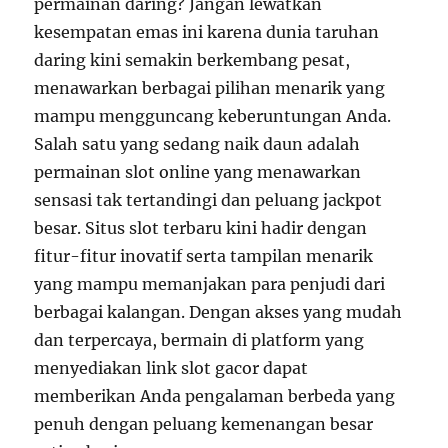
permainan daring? Jangan lewatkan
kesempatan emas ini karena dunia taruhan
daring kini semakin berkembang pesat,
menawarkan berbagai pilihan menarik yang
mampu mengguncang keberuntungan Anda.
Salah satu yang sedang naik daun adalah
permainan slot online yang menawarkan
sensasi tak tertandingi dan peluang jackpot
besar. Situs slot terbaru kini hadir dengan
fitur-fitur inovatif serta tampilan menarik
yang mampu memanjakan para penjudi dari
berbagai kalangan. Dengan akses yang mudah
dan terpercaya, bermain di platform yang
menyediakan link slot gacor dapat
memberikan Anda pengalaman berbeda yang
penuh dengan peluang kemenangan besar