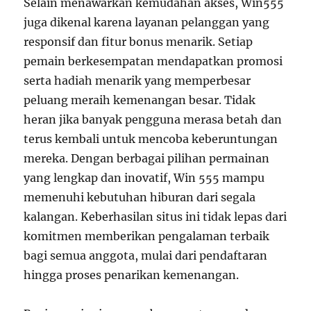
Selain menawarkan kemudahan akses, Win555
juga dikenal karena layanan pelanggan yang
responsif dan fitur bonus menarik. Setiap
pemain berkesempatan mendapatkan promosi
serta hadiah menarik yang memperbesar
peluang meraih kemenangan besar. Tidak
heran jika banyak pengguna merasa betah dan
terus kembali untuk mencoba keberuntungan
mereka. Dengan berbagai pilihan permainan
yang lengkap dan inovatif, Win 555 mampu
memenuhi kebutuhan hiburan dari segala
kalangan. Keberhasilan situs ini tidak lepas dari
komitmen memberikan pengalaman terbaik
bagi semua anggota, mulai dari pendaftaran
hingga proses penarikan kemenangan.