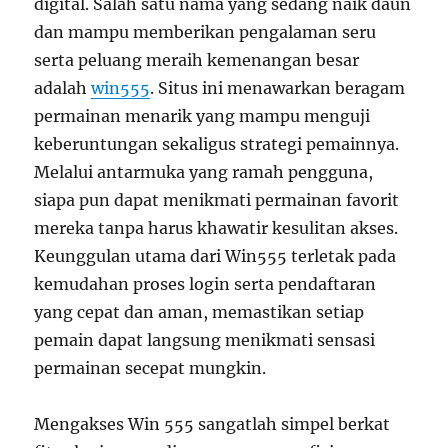
digital. Salah satu nama yang sedang naik daun
dan mampu memberikan pengalaman seru
serta peluang meraih kemenangan besar
adalah
win555
. Situs ini menawarkan beragam
permainan menarik yang mampu menguji
keberuntungan sekaligus strategi pemainnya.
Melalui antarmuka yang ramah pengguna,
siapa pun dapat menikmati permainan favorit
mereka tanpa harus khawatir kesulitan akses.
Keunggulan utama dari Win555 terletak pada
kemudahan proses login serta pendaftaran
yang cepat dan aman, memastikan setiap
pemain dapat langsung menikmati sensasi
permainan secepat mungkin.
Mengakses Win 555 sangatlah simpel berkat