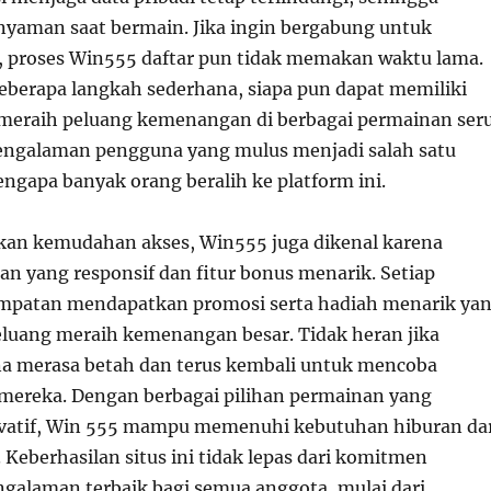
yaman saat bermain. Jika ingin bergabung untuk
, proses Win555 daftar pun tidak memakan waktu lama.
berapa langkah sederhana, siapa pun dapat memiliki
meraih peluang kemenangan di berbagai permainan ser
Pengalaman pengguna yang mulus menjadi salah satu
ngapa banyak orang beralih ke platform ini.
kan kemudahan akses, Win555 juga dikenal karena
an yang responsif dan fitur bonus menarik. Setiap
mpatan mendapatkan promosi serta hadiah menarik ya
uang meraih kemenangan besar. Tidak heran jika
a merasa betah dan terus kembali untuk mencoba
mereka. Dengan berbagai pilihan permainan yang
ovatif, Win 555 mampu memenuhi kebutuhan hiburan da
 Keberhasilan situs ini tidak lepas dari komitmen
alaman terbaik bagi semua anggota, mulai dari