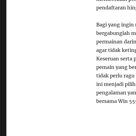
pendaftaran hi
Bagi yang ingi
bergabunglah me
permainan darin
agar tidak ketin
Keseruan serta 
pemain yang ber
tidak perlu rag
ini menjadi pil
pengalaman yan
bersama Win 555