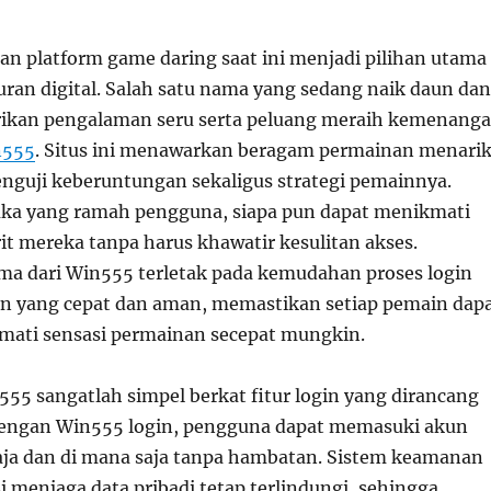
n platform game daring saat ini menjadi pilihan utama
uran digital. Salah satu nama yang sedang naik daun dan
an pengalaman seru serta peluang meraih kemenang
n555
. Situs ini menawarkan beragam permainan menari
guji keberuntungan sekaligus strategi pemainnya.
uka yang ramah pengguna, siapa pun dapat menikmati
it mereka tanpa harus khawatir kesulitan akses.
a dari Win555 terletak pada kemudahan proses login
an yang cepat dan aman, memastikan setiap pemain dap
mati sensasi permainan secepat mungkin.
55 sangatlah simpel berkat fitur login yang dirancang
 Dengan Win555 login, pengguna dapat memasuki akun
ja dan di mana saja tanpa hambatan. Sistem keamanan
i menjaga data pribadi tetap terlindungi, sehingga