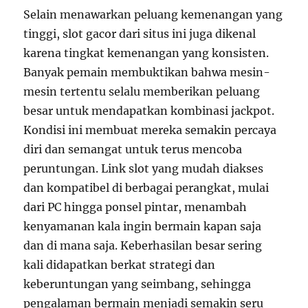
Selain menawarkan peluang kemenangan yang
tinggi, slot gacor dari situs ini juga dikenal
karena tingkat kemenangan yang konsisten.
Banyak pemain membuktikan bahwa mesin-
mesin tertentu selalu memberikan peluang
besar untuk mendapatkan kombinasi jackpot.
Kondisi ini membuat mereka semakin percaya
diri dan semangat untuk terus mencoba
peruntungan. Link slot yang mudah diakses
dan kompatibel di berbagai perangkat, mulai
dari PC hingga ponsel pintar, menambah
kenyamanan kala ingin bermain kapan saja
dan di mana saja. Keberhasilan besar sering
kali didapatkan berkat strategi dan
keberuntungan yang seimbang, sehingga
pengalaman bermain menjadi semakin seru