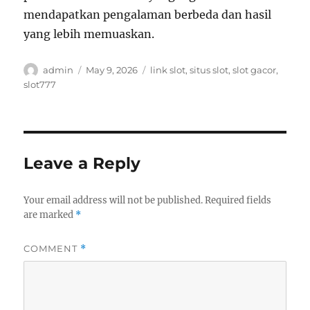
mendapatkan pengalaman berbeda dan hasil
yang lebih memuaskan.
Author
Posted
Tags
admin
May 9, 2026
link slot
,
situs slot
,
slot gacor
,
on
slot777
Leave a Reply
Your email address will not be published.
Required fields
are marked
*
COMMENT
*