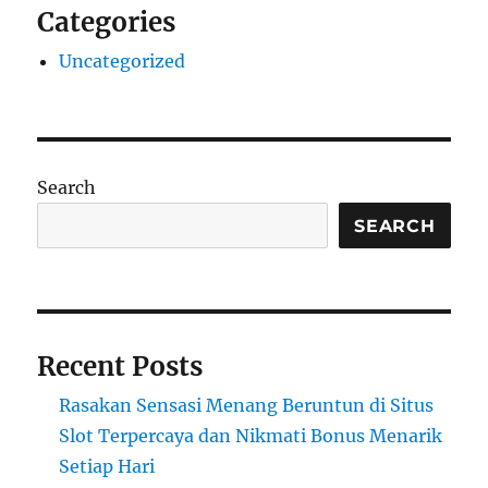
Categories
Uncategorized
Search
SEARCH
Recent Posts
Rasakan Sensasi Menang Beruntun di Situs
Slot Terpercaya dan Nikmati Bonus Menarik
Setiap Hari