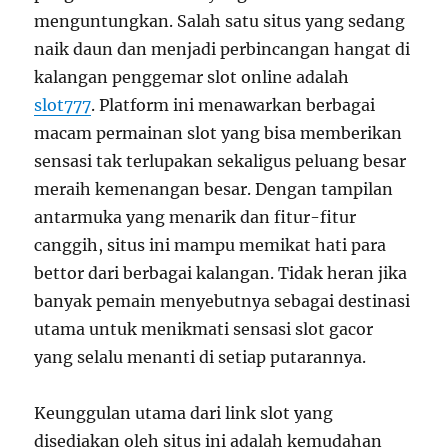
menguntungkan. Salah satu situs yang sedang
naik daun dan menjadi perbincangan hangat di
kalangan penggemar slot online adalah
slot777
. Platform ini menawarkan berbagai
macam permainan slot yang bisa memberikan
sensasi tak terlupakan sekaligus peluang besar
meraih kemenangan besar. Dengan tampilan
antarmuka yang menarik dan fitur-fitur
canggih, situs ini mampu memikat hati para
bettor dari berbagai kalangan. Tidak heran jika
banyak pemain menyebutnya sebagai destinasi
utama untuk menikmati sensasi slot gacor
yang selalu menanti di setiap putarannya.
Keunggulan utama dari link slot yang
disediakan oleh situs ini adalah kemudahan