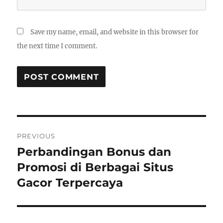
Save my name, email, and website in this browser for
the next time I comment.
Post
PREVIOUS
navigation
Perbandingan Bonus dan
Previous
post:
Promosi di Berbagai Situs
Gacor Terpercaya