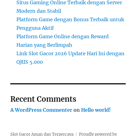
Situs Gaming Online Terbaik dengan Server
Modern dan Stabil
Platform Game dengan Bonus Terbaik untuk
Pengguna Aktif
Platform Game Online dengan Reward
Harian yang Berlimpah
Link Slot Gacor 2026 Update Hari Ini dengan
QRIS 5.000
Recent Comments
A WordPress Commenter
on
Hello world!
Slot Gacor Aman dan Terpercaya
Proudly powered by