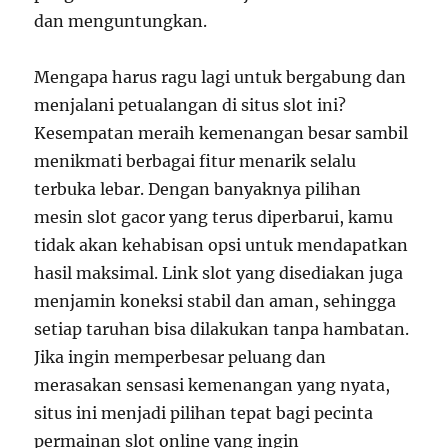
dan menguntungkan.
Mengapa harus ragu lagi untuk bergabung dan
menjalani petualangan di situs slot ini?
Kesempatan meraih kemenangan besar sambil
menikmati berbagai fitur menarik selalu
terbuka lebar. Dengan banyaknya pilihan
mesin slot gacor yang terus diperbarui, kamu
tidak akan kehabisan opsi untuk mendapatkan
hasil maksimal. Link slot yang disediakan juga
menjamin koneksi stabil dan aman, sehingga
setiap taruhan bisa dilakukan tanpa hambatan.
Jika ingin memperbesar peluang dan
merasakan sensasi kemenangan yang nyata,
situs ini menjadi pilihan tepat bagi pecinta
permainan slot online yang ingin