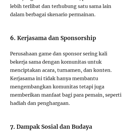
lebih terlibat dan terhubung satu sama lain
dalam berbagai skenario permainan.
6.
Kerjasama dan Sponsorship
Perusahaan game dan sponsor sering kali
bekerja sama dengan komunitas untuk
menciptakan acara, turnamen, dan konten.
Kerjasama ini tidak hanya membantu
mengembangkan komunitas tetapi juga
memberikan manfaat bagi para pemain, seperti
hadiah dan penghargaan.
7.
Dampak Sosial dan Budaya