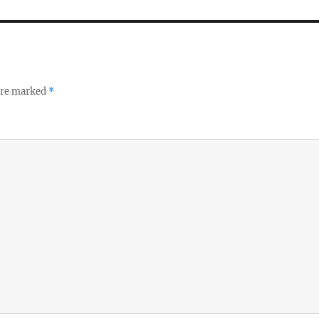
 are marked
*