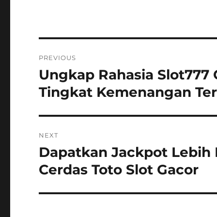
Post
PREVIOUS
navigation
Ungkap Rahasia Slot777 G
Previous
post:
Tingkat Kemenangan Ter
NEXT
Dapatkan Jackpot Lebi
Next
post:
Cerdas Toto Slot Gacor