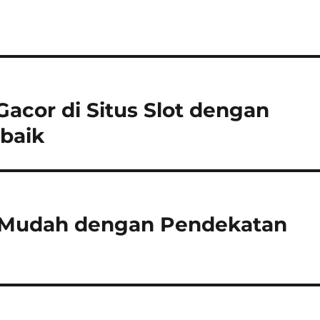
acor di Situs Slot dengan
baik
h Mudah dengan Pendekatan