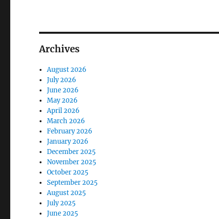
Archives
August 2026
July 2026
June 2026
May 2026
April 2026
March 2026
February 2026
January 2026
December 2025
November 2025
October 2025
September 2025
August 2025
July 2025
June 2025