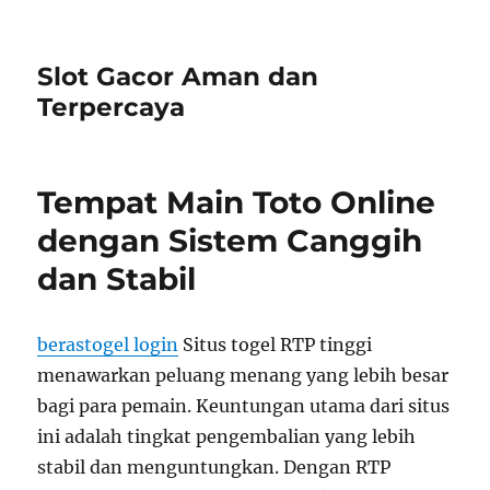
Slot Gacor Aman dan
Terpercaya
Tempat Main Toto Online
dengan Sistem Canggih
dan Stabil
berastogel login
Situs togel RTP tinggi
menawarkan peluang menang yang lebih besar
bagi para pemain. Keuntungan utama dari situs
ini adalah tingkat pengembalian yang lebih
stabil dan menguntungkan. Dengan RTP