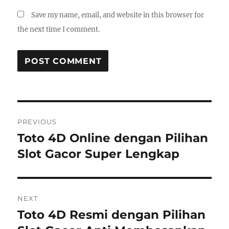
Save my name, email, and website in this browser for
the next time I comment.
Post
PREVIOUS
navigation
Toto 4D Online dengan Pilihan
Previous
post:
Slot Gacor Super Lengkap
NEXT
Toto 4D Resmi dengan Pilihan
Next
post: