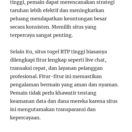
tinggi, pemain dapat merencanakan strategi
taruhan lebih efektif dan meningkatkan
peluang mendapatkan keuntungan besar
secara konsisten. Memilih situs yang
terpercaya sangat penting.
Selain itu, situs togel RTP tinggi biasanya
dilengkapi fitur lengkap seperti live chat,
transaksi cepat, dan layanan pelanggan
profesional. Fitur-fitur ini memastikan
pengalaman bermain yang aman dan nyaman.
Pemain tidak perlu khawatir tentang
keamanan data dan dana mereka karena situs
ini mengutamakan transparansi dan
kepercayaan.