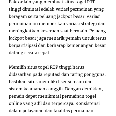
Faktor lain yang membuat situs togel RTP
tinggi diminati adalah variasi permainan yang
beragam serta peluang jackpot besar. Variasi
permainan ini memberikan variasi strategi dan
meningkatkan keseruan saat bermain. Peluang
jackpot besar juga menarik pemain untuk terus
berpartisipasi dan berharap kemenangan besar
datang secara cepat.
Memilih situs togel RTP tinggi harus
didasarkan pada reputasi dan rating pengguna.
Pastikan situs memiliki lisensi resmi dan
sistem keamanan canggih. Dengan demikian,
pemain dapat menikmati permainan togel
online yang adil dan terpercaya. Konsistensi
dalam pelayanan dan kualitas permainan