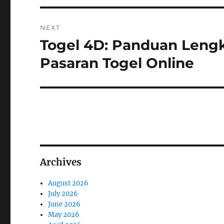
NEXT
Togel 4D: Panduan Leng
Next
post:
Pasaran Togel Online
Archives
August 2026
July 2026
June 2026
May 2026