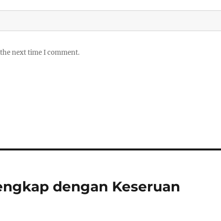
 the next time I comment.
Lengkap dengan Keseruan