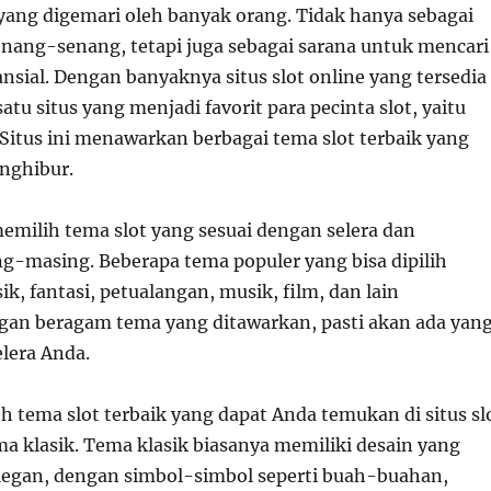
 yang digemari oleh banyak orang. Tidak hanya sebagai
enang-senang, tetapi juga sebagai sarana untuk mencari
nsial. Dengan banyaknya situs slot online yang tersedia
satu situs yang menjadi favorit para pecinta slot, yaitu
. Situs ini menawarkan berbagai tema slot terbaik yang
nghibur.
emilih tema slot yang sesuai dengan selera dan
ng-masing. Beberapa tema populer yang bisa dipilih
ik, fantasi, petualangan, musik, film, dan lain
gan beragam tema yang ditawarkan, pasti akan ada yan
lera Anda.
h tema slot terbaik yang dapat Anda temukan di situs sl
ma klasik. Tema klasik biasanya memiliki desain yang
egan, dengan simbol-simbol seperti buah-buahan,