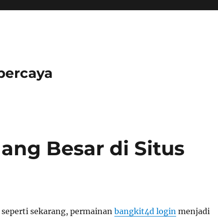
percaya
ang Besar di Situs
l seperti sekarang, permainan
bangkit4d login
menjadi