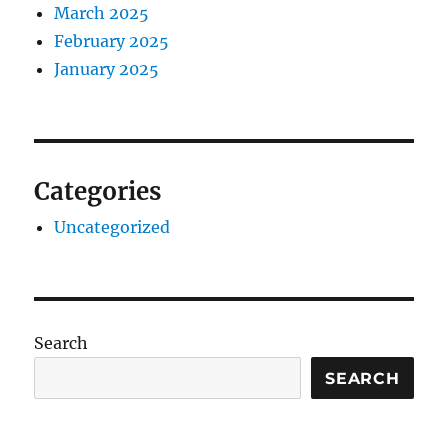
March 2025
February 2025
January 2025
Categories
Uncategorized
Search
SEARCH