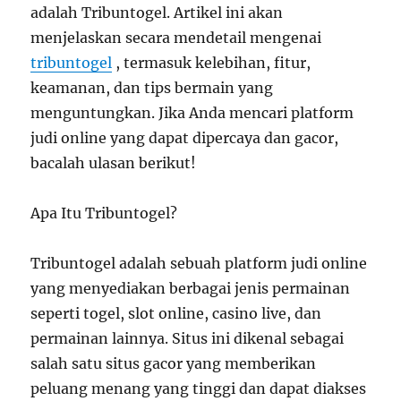
adalah Tribuntogel. Artikel ini akan
menjelaskan secara mendetail mengenai
tribuntogel
, termasuk kelebihan, fitur,
keamanan, dan tips bermain yang
menguntungkan. Jika Anda mencari platform
judi online yang dapat dipercaya dan gacor,
bacalah ulasan berikut!
Apa Itu Tribuntogel?
Tribuntogel adalah sebuah platform judi online
yang menyediakan berbagai jenis permainan
seperti togel, slot online, casino live, dan
permainan lainnya. Situs ini dikenal sebagai
salah satu situs gacor yang memberikan
peluang menang yang tinggi dan dapat diakses