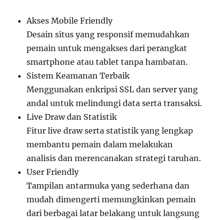
Akses Mobile Friendly
Desain situs yang responsif memudahkan
pemain untuk mengakses dari perangkat
smartphone atau tablet tanpa hambatan.
Sistem Keamanan Terbaik
Menggunakan enkripsi SSL dan server yang
andal untuk melindungi data serta transaksi.
Live Draw dan Statistik
Fitur live draw serta statistik yang lengkap
membantu pemain dalam melakukan
analisis dan merencanakan strategi taruhan.
User Friendly
Tampilan antarmuka yang sederhana dan
mudah dimengerti memungkinkan pemain
dari berbagai latar belakang untuk langsung