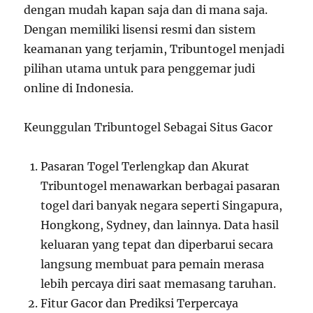
dengan mudah kapan saja dan di mana saja.
Dengan memiliki lisensi resmi dan sistem
keamanan yang terjamin, Tribuntogel menjadi
pilihan utama untuk para penggemar judi
online di Indonesia.
Keunggulan Tribuntogel Sebagai Situs Gacor
Pasaran Togel Terlengkap dan Akurat
Tribuntogel menawarkan berbagai pasaran
togel dari banyak negara seperti Singapura,
Hongkong, Sydney, dan lainnya. Data hasil
keluaran yang tepat dan diperbarui secara
langsung membuat para pemain merasa
lebih percaya diri saat memasang taruhan.
Fitur Gacor dan Prediksi Terpercaya