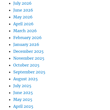
July 2026
June 2026
May 2026
April 2026
March 2026
February 2026
January 2026
December 2025
November 2025
October 2025
September 2025
August 2025
July 2025
June 2025
May 2025
April 2025