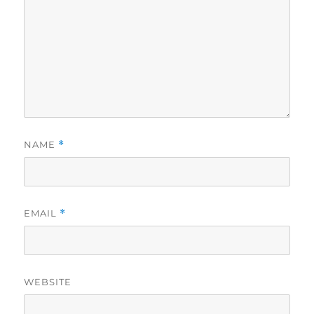
NAME
*
EMAIL
*
WEBSITE