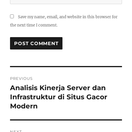
Save my name, email, and website in this browser for
the next time I comment.
Post
PREVIOUS
navigation
Analisis Kinerja Server dan
Previous
post:
Infrastruktur di Situs Gacor
Modern
NEXT