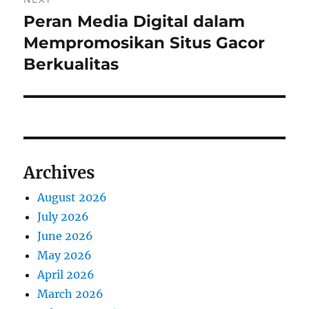
Peran Media Digital dalam
Next
post:
Mempromosikan Situs Gacor
Berkualitas
Archives
August 2026
July 2026
June 2026
May 2026
April 2026
March 2026