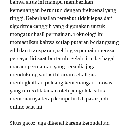
bahwa situs ini mampu memberikan
kemenangan beruntun dengan frekuensi yang
tinggi. Keberhasilan tersebut tidak lepas dari
algoritma canggih yang digunakan untuk
mengatur hasil permainan. Teknologi ini
memastikan bahwa setiap putaran berlangsung
adil dan transparan, sehingga pemain merasa
percaya diri saat bertaruh. Selain itu, berbagai
macam permainan yang tersedia juga
mendukung variasi hiburan sekaligus
meningkatkan peluang kemenangan. Inovasi
yang terus dilakukan oleh pengelola situs
membuatnya tetap kompetitif di pasar judi
online saat ini.
Situs gacor juga dikenal karena kemudahan