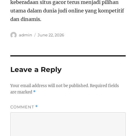
keberadaan situs gacor terus menjadi pilihan
utama dalam dunia judi online yang kompetitif
dan dinamis.
Author
Posted
admin
June 22, 2026
on
Leave a Reply
Your email address will not be published.
Required fields
are marked
*
COMMENT
*