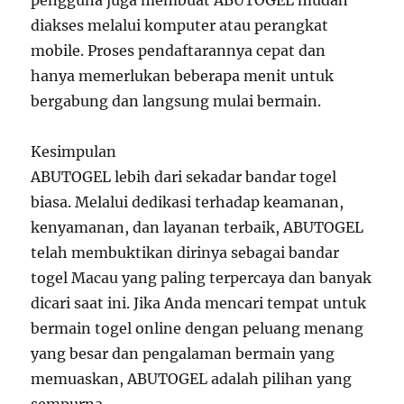
pengguna juga membuat ABUTOGEL mudah
diakses melalui komputer atau perangkat
mobile. Proses pendaftarannya cepat dan
hanya memerlukan beberapa menit untuk
bergabung dan langsung mulai bermain.
Kesimpulan
ABUTOGEL lebih dari sekadar bandar togel
biasa. Melalui dedikasi terhadap keamanan,
kenyamanan, dan layanan terbaik, ABUTOGEL
telah membuktikan dirinya sebagai bandar
togel Macau yang paling terpercaya dan banyak
dicari saat ini. Jika Anda mencari tempat untuk
bermain togel online dengan peluang menang
yang besar dan pengalaman bermain yang
memuaskan, ABUTOGEL adalah pilihan yang