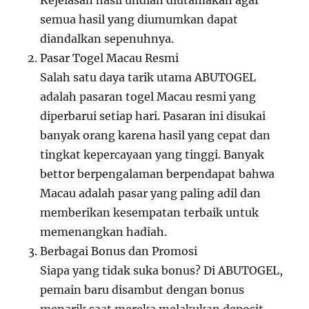
Kejelasan hasil undian diutamakan agar
semua hasil yang diumumkan dapat
diandalkan sepenuhnya.
Pasar Togel Macau Resmi
Salah satu daya tarik utama ABUTOGEL
adalah pasaran togel Macau resmi yang
diperbarui setiap hari. Pasaran ini disukai
banyak orang karena hasil yang cepat dan
tingkat kepercayaan yang tinggi. Banyak
bettor berpengalaman berpendapat bahwa
Macau adalah pasar yang paling adil dan
memberikan kesempatan terbaik untuk
memenangkan hadiah.
Berbagai Bonus dan Promosi
Siapa yang tidak suka bonus? Di ABUTOGEL,
pemain baru disambut dengan bonus