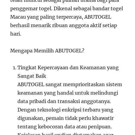
telah muncul sebagai pilihan utama bagi para
penggemar togel. Dikenal sebagai bandar togel
Macau yang paling terpercaya, ABUTOGEL
berhasil menarik ribuan anggota aktif setiap
hari.
Mengapa Memilih ABUTOGEL?
Tingkat Kepercayaan dan Keamanan yang
Sangat Baik
ABUTOGEL sangat memprioritaskan sistem
keamanan yang handal untuk melindungi
data pribadi dan transaksi anggotanya.
Dengan teknologi enkripsi terbaru yang
digunakan, pemain tidak perlu khawatir
tentang kebocoran data atau penipuan.