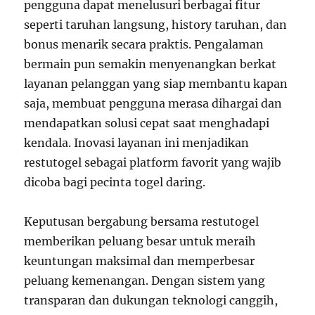
pengguna dapat menelusuri berbagai fitur
seperti taruhan langsung, history taruhan, dan
bonus menarik secara praktis. Pengalaman
bermain pun semakin menyenangkan berkat
layanan pelanggan yang siap membantu kapan
saja, membuat pengguna merasa dihargai dan
mendapatkan solusi cepat saat menghadapi
kendala. Inovasi layanan ini menjadikan
restutogel sebagai platform favorit yang wajib
dicoba bagi pecinta togel daring.
Keputusan bergabung bersama restutogel
memberikan peluang besar untuk meraih
keuntungan maksimal dan memperbesar
peluang kemenangan. Dengan sistem yang
transparan dan dukungan teknologi canggih,