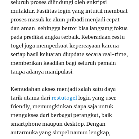
seluruh proses dilindungi oleh enkripsi
mutakhir. Fasilitas login yang intuitif membuat
proses masuk ke akun pribadi menjadi cepat
dan aman, sehingga bettor bisa langsung fokus
pada prediksi angka terbaik. Keberadaan restu
togel juga memperkuat kepercayaan karena
setiap hasil keluaran diupdate secara real-time,
memberikan keadilan bagi seluruh pemain
tanpa adanya manipulasi.
Kemudahan akses menjadi salah satu daya
tarik utama dari
restutogel
login yang user-
friendly, memungkinkan siapa saja untuk
mengakses dari berbagai perangkat, baik
smartphone maupun desktop. Dengan
antarmuka yang simpel namun lengkap,