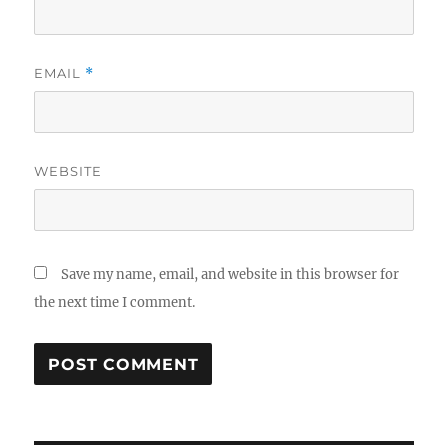
EMAIL
*
WEBSITE
Save my name, email, and website in this browser for
the next time I comment.