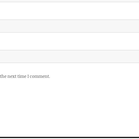
 the next time I comment.