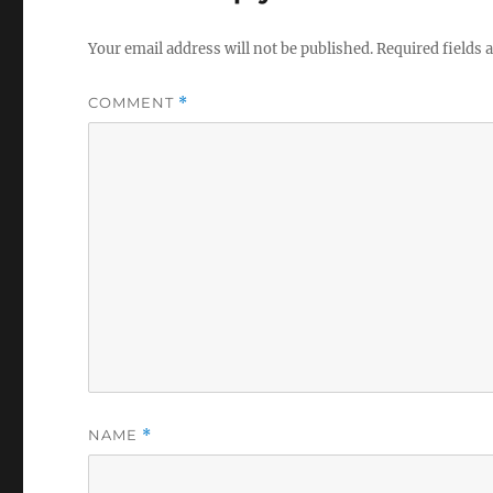
Your email address will not be published.
Required fields
COMMENT
*
NAME
*