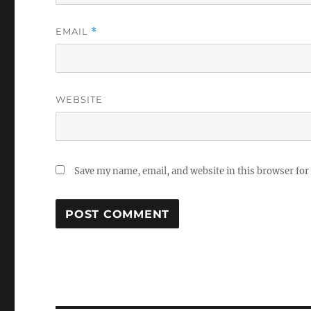
EMAIL
*
WEBSITE
Save my name, email, and website in this browser for