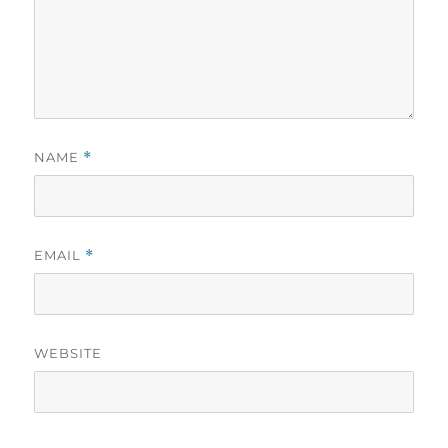
NAME
*
EMAIL
*
WEBSITE