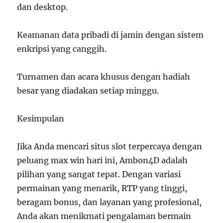
dan desktop.
Keamanan data pribadi di jamin dengan sistem
enkripsi yang canggih.
Turnamen dan acara khusus dengan hadiah
besar yang diadakan setiap minggu.
Kesimpulan
Jika Anda mencari situs slot terpercaya dengan
peluang max win hari ini, Ambon4D adalah
pilihan yang sangat tepat. Dengan variasi
permainan yang menarik, RTP yang tinggi,
beragam bonus, dan layanan yang profesional,
Anda akan menikmati pengalaman bermain