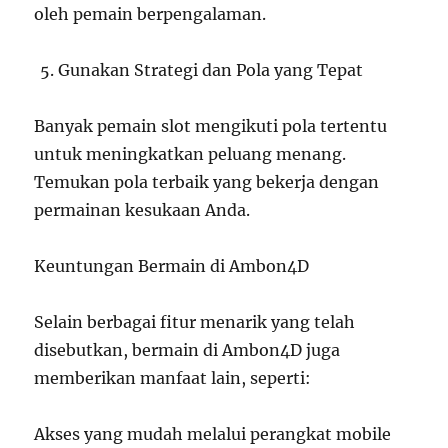
oleh pemain berpengalaman.
Gunakan Strategi dan Pola yang Tepat
Banyak pemain slot mengikuti pola tertentu
untuk meningkatkan peluang menang.
Temukan pola terbaik yang bekerja dengan
permainan kesukaan Anda.
Keuntungan Bermain di Ambon4D
Selain berbagai fitur menarik yang telah
disebutkan, bermain di Ambon4D juga
memberikan manfaat lain, seperti:
Akses yang mudah melalui perangkat mobile