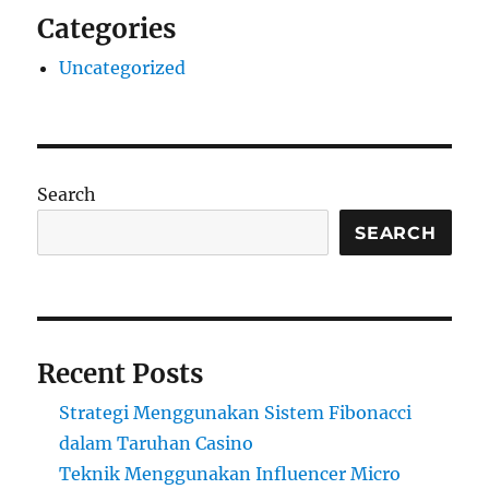
Categories
Uncategorized
Search
SEARCH
Recent Posts
Strategi Menggunakan Sistem Fibonacci
dalam Taruhan Casino
Teknik Menggunakan Influencer Micro