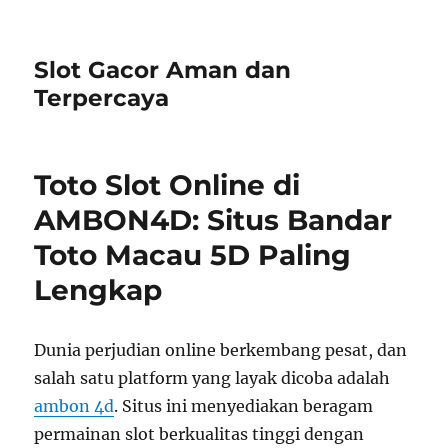
Slot Gacor Aman dan
Terpercaya
Toto Slot Online di
AMBON4D: Situs Bandar
Toto Macau 5D Paling
Lengkap
Dunia perjudian online berkembang pesat, dan
salah satu platform yang layak dicoba adalah
ambon 4d
. Situs ini menyediakan beragam
permainan slot berkualitas tinggi dengan