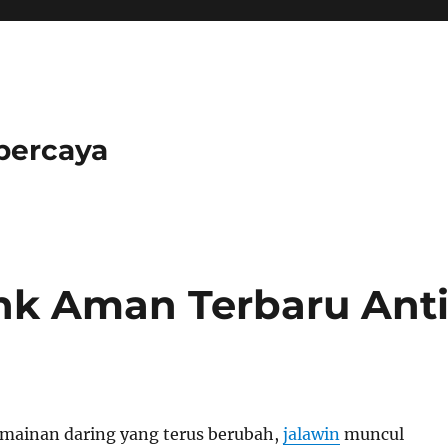
percaya
Link Aman Terbaru Ant
mainan daring yang terus berubah,
jalawin
muncul