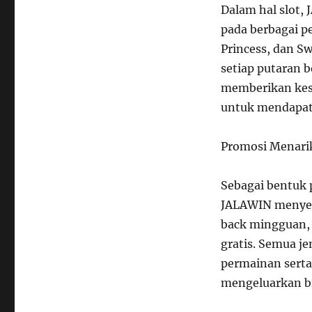
Dalam hal slot,
pada berbagai p
Princess, dan S
setiap putaran 
memberikan kes
untuk mendapat
Promosi Menari
Sebagai bentuk 
JALAWIN menyed
back mingguan, 
gratis. Semua j
permainan sert
mengeluarkan bi