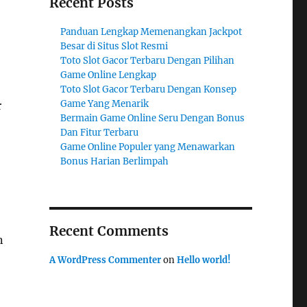
Recent Posts
Panduan Lengkap Memenangkan Jackpot
Besar di Situs Slot Resmi
Toto Slot Gacor Terbaru Dengan Pilihan
Game Online Lengkap
Toto Slot Gacor Terbaru Dengan Konsep
Game Yang Menarik
r
Bermain Game Online Seru Dengan Bonus
Dan Fitur Terbaru
Game Online Populer yang Menawarkan
Bonus Harian Berlimpah
Recent Comments
n
A WordPress Commenter
on
Hello world!