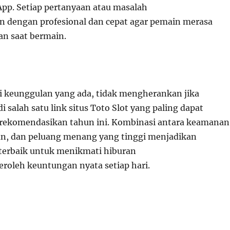
pp. Setiap pertanyaan atau masalah
an dengan profesional dan cepat agar pemain merasa
n saat bermain.
 keunggulan yang ada, tidak mengherankan jika
salah satu link situs Toto Slot yang paling dapat
irekomendasikan tahun ini. Kombinasi antara keamanan
an, dan peluang menang yang tinggi menjadikan
terbaik untuk menikmati hiburan
roleh keuntungan nyata setiap hari.