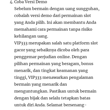
Coba Versi Demo
Sebelum bermain dengan uang sungguhan,
cobalah versi demo dari permainan slot
yang Anda pilih. Ini akan membantu Anda
memahami cara permainan tanpa risiko
kehilangan uang.
VIP333 merupakan salah satu platform slot
gacor yang sebaiknya dicoba oleh para
penggemar perjudian online. Dengan
pilihan permainan yang beragam, bonus
menarik, dan tingkat keamanan yang
tinggi, VIP333 menawarkan pengalaman
bermain yang menarik dan
menguntungkan. Pastikan untuk bermain
dengan bijak dan selalu tetapkan batas
untuk diri Anda. Selamat bersenang-