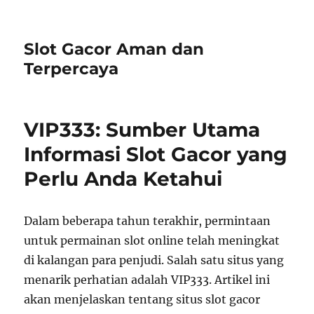
Slot Gacor Aman dan
Terpercaya
VIP333: Sumber Utama
Informasi Slot Gacor yang
Perlu Anda Ketahui
Dalam beberapa tahun terakhir, permintaan
untuk permainan slot online telah meningkat
di kalangan para penjudi. Salah satu situs yang
menarik perhatian adalah VIP333. Artikel ini
akan menjelaskan tentang situs slot gacor