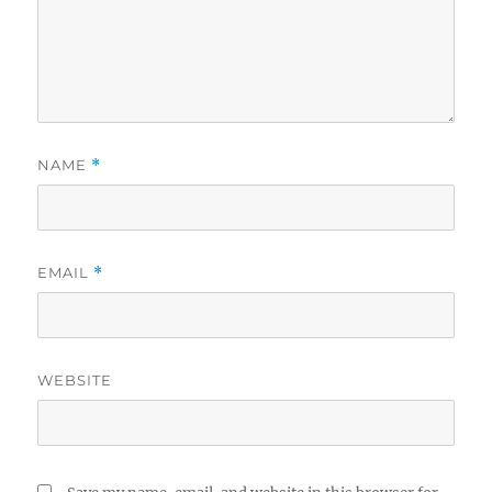
NAME
*
EMAIL
*
WEBSITE