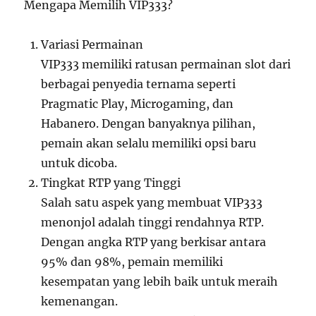
Mengapa Memilih VIP333?
Variasi Permainan
VIP333 memiliki ratusan permainan slot dari
berbagai penyedia ternama seperti
Pragmatic Play, Microgaming, dan
Habanero. Dengan banyaknya pilihan,
pemain akan selalu memiliki opsi baru
untuk dicoba.
Tingkat RTP yang Tinggi
Salah satu aspek yang membuat VIP333
menonjol adalah tinggi rendahnya RTP.
Dengan angka RTP yang berkisar antara
95% dan 98%, pemain memiliki
kesempatan yang lebih baik untuk meraih
kemenangan.