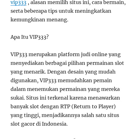
vip333
, alasan memilih situs ini, cara bermain,
serta beberapa tips untuk meningkatkan
kemungkinan menang.
Apa Itu VIP333?
VIP333 merupakan platform judi online yang
menyediakan berbagai pilihan permainan slot
yang menarik. Dengan desain yang mudah
digunakan, VIP333 memudahkan pemain
dalam menemukan permainan yang mereka
sukai. Situs ini terkenal karena menawarkan
banyak slot dengan RTP (Return to Player)
yang tinggi, menjadikannya salah satu situs
slot gacor di Indonesia.