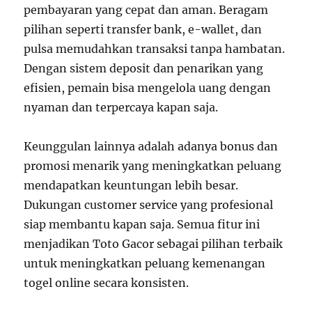
pembayaran yang cepat dan aman. Beragam
pilihan seperti transfer bank, e-wallet, dan
pulsa memudahkan transaksi tanpa hambatan.
Dengan sistem deposit dan penarikan yang
efisien, pemain bisa mengelola uang dengan
nyaman dan terpercaya kapan saja.
Keunggulan lainnya adalah adanya bonus dan
promosi menarik yang meningkatkan peluang
mendapatkan keuntungan lebih besar.
Dukungan customer service yang profesional
siap membantu kapan saja. Semua fitur ini
menjadikan Toto Gacor sebagai pilihan terbaik
untuk meningkatkan peluang kemenangan
togel online secara konsisten.