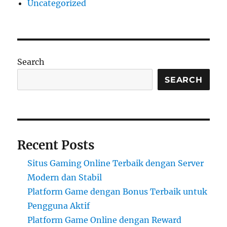
Uncategorized
Search
SEARCH
Recent Posts
Situs Gaming Online Terbaik dengan Server
Modern dan Stabil
Platform Game dengan Bonus Terbaik untuk
Pengguna Aktif
Platform Game Online dengan Reward