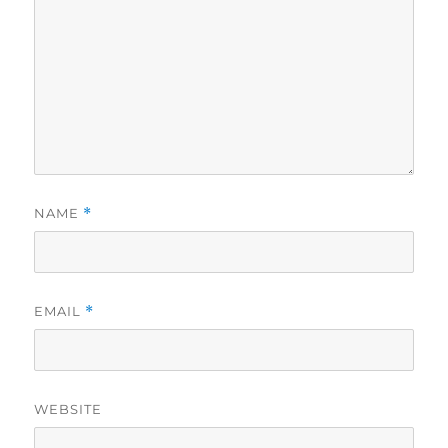
NAME
*
EMAIL
*
WEBSITE