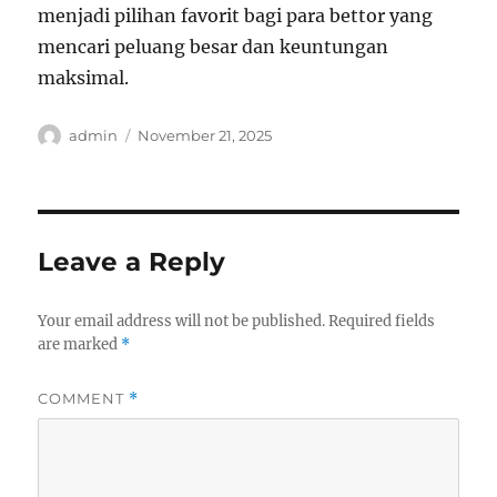
menjadi pilihan favorit bagi para bettor yang
mencari peluang besar dan keuntungan
maksimal.
Author
Posted
admin
November 21, 2025
on
Leave a Reply
Your email address will not be published.
Required fields
are marked
*
COMMENT
*