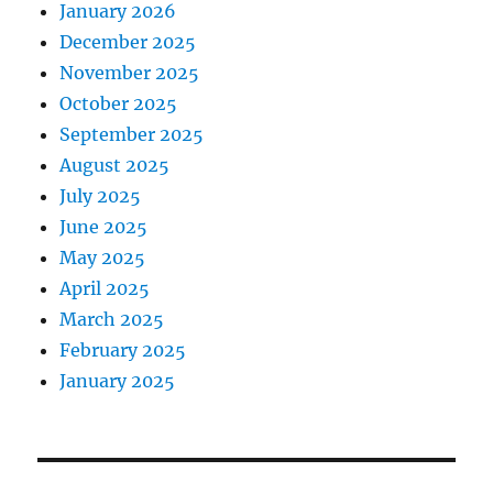
January 2026
December 2025
November 2025
October 2025
September 2025
August 2025
July 2025
June 2025
May 2025
April 2025
March 2025
February 2025
January 2025