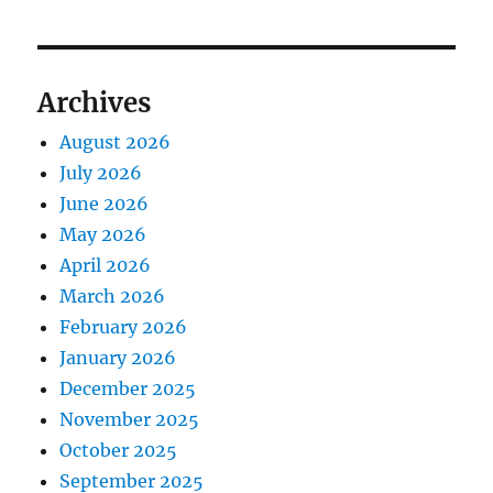
Archives
August 2026
July 2026
June 2026
May 2026
April 2026
March 2026
February 2026
January 2026
December 2025
November 2025
October 2025
September 2025