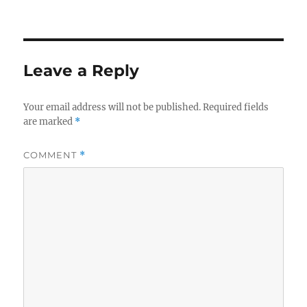
on
Leave a Reply
Your email address will not be published.
Required fields
are marked
*
COMMENT
*