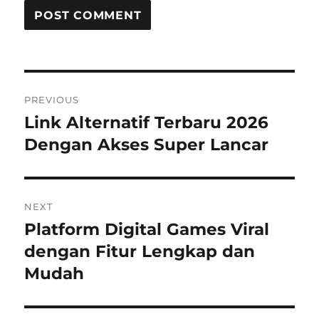
Post
PREVIOUS
navigation
Link Alternatif Terbaru 2026
Previous
post:
Dengan Akses Super Lancar
NEXT
Platform Digital Games Viral
Next
post:
dengan Fitur Lengkap dan
Mudah