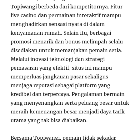
Topiwangi berbeda dari kompetitornya. Fitur
live casino dan permainan interaktif mampu
menghadirkan sensasi nyata di dalam
kenyamanan rumah. Selain itu, berbagai
promosi menarik dan bonus melimpah selalu
disediakan untuk memanjakan pemain setia.
Melalui inovasi teknologi dan strategi
pemasaran yang efektif, situs ini mampu
memperluas jangkauan pasar sekaligus
menjaga reputasi sebagai platform yang
kredibel dan terpercaya. Pengalaman bermain
yang menyenangkan serta peluang besar untuk
meraih kemenangan besar menjadi daya tarik
utama yang tak bisa diabaikan.
Bersama Topiwangi, pemain tidak sekadar