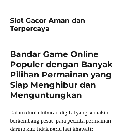
Slot Gacor Aman dan
Terpercaya
Bandar Game Online
Populer dengan Banyak
Pilihan Permainan yang
Siap Menghibur dan
Menguntungkan
Dalam dunia hiburan digital yang semakin
berkembang pesat, para pecinta permainan
daring kini tidak perlu lagi khawatir