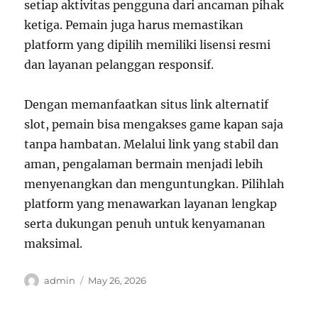
setiap aktivitas pengguna dari ancaman pihak
ketiga. Pemain juga harus memastikan
platform yang dipilih memiliki lisensi resmi
dan layanan pelanggan responsif.
Dengan memanfaatkan situs link alternatif
slot, pemain bisa mengakses game kapan saja
tanpa hambatan. Melalui link yang stabil dan
aman, pengalaman bermain menjadi lebih
menyenangkan dan menguntungkan. Pilihlah
platform yang menawarkan layanan lengkap
serta dukungan penuh untuk kenyamanan
maksimal.
Author
Posted
admin
May 26, 2026
on