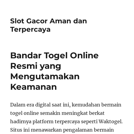
Slot Gacor Aman dan
Terpercaya
Bandar Togel Online
Resmi yang
Mengutamakan
Keamanan
Dalam era digital saat ini, kemudahan bermain
togel online semakin meningkat berkat
hadirnya platform terpercaya seperti Waktogel.
Situs ini menawarkan pengalaman bermain