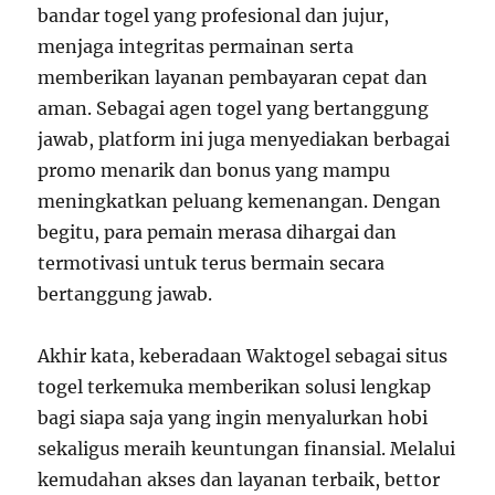
bandar togel yang profesional dan jujur,
menjaga integritas permainan serta
memberikan layanan pembayaran cepat dan
aman. Sebagai agen togel yang bertanggung
jawab, platform ini juga menyediakan berbagai
promo menarik dan bonus yang mampu
meningkatkan peluang kemenangan. Dengan
begitu, para pemain merasa dihargai dan
termotivasi untuk terus bermain secara
bertanggung jawab.
Akhir kata, keberadaan Waktogel sebagai situs
togel terkemuka memberikan solusi lengkap
bagi siapa saja yang ingin menyalurkan hobi
sekaligus meraih keuntungan finansial. Melalui
kemudahan akses dan layanan terbaik, bettor