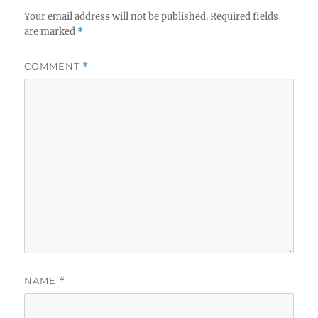
Your email address will not be published.
Required fields
are marked
*
COMMENT
*
NAME
*