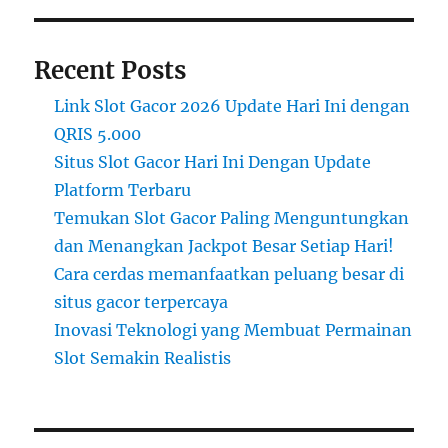
Recent Posts
Link Slot Gacor 2026 Update Hari Ini dengan
QRIS 5.000
Situs Slot Gacor Hari Ini Dengan Update
Platform Terbaru
Temukan Slot Gacor Paling Menguntungkan
dan Menangkan Jackpot Besar Setiap Hari!
Cara cerdas memanfaatkan peluang besar di
situs gacor terpercaya
Inovasi Teknologi yang Membuat Permainan
Slot Semakin Realistis