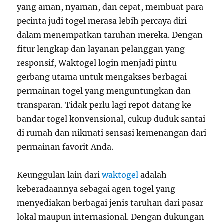
yang aman, nyaman, dan cepat, membuat para
pecinta judi togel merasa lebih percaya diri
dalam menempatkan taruhan mereka. Dengan
fitur lengkap dan layanan pelanggan yang
responsif, Waktogel login menjadi pintu
gerbang utama untuk mengakses berbagai
permainan togel yang menguntungkan dan
transparan. Tidak perlu lagi repot datang ke
bandar togel konvensional, cukup duduk santai
di rumah dan nikmati sensasi kemenangan dari
permainan favorit Anda.
Keunggulan lain dari
waktogel
adalah
keberadaannya sebagai agen togel yang
menyediakan berbagai jenis taruhan dari pasar
lokal maupun internasional. Dengan dukungan