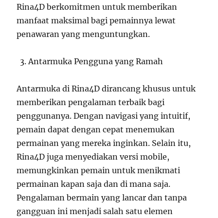
Rina4D berkomitmen untuk memberikan
manfaat maksimal bagi pemainnya lewat
penawaran yang menguntungkan.
Antarmuka Pengguna yang Ramah
Antarmuka di Rina4D dirancang khusus untuk
memberikan pengalaman terbaik bagi
penggunanya. Dengan navigasi yang intuitif,
pemain dapat dengan cepat menemukan
permainan yang mereka inginkan. Selain itu,
Rina4D juga menyediakan versi mobile,
memungkinkan pemain untuk menikmati
permainan kapan saja dan di mana saja.
Pengalaman bermain yang lancar dan tanpa
gangguan ini menjadi salah satu elemen