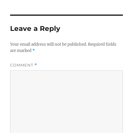
on
Leave a Reply
Your email address will not be published.
Required fields
are marked
*
COMMENT
*