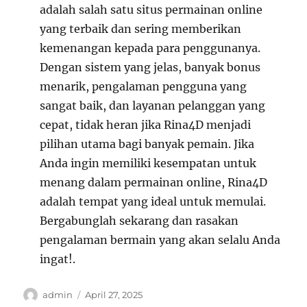
adalah salah satu situs permainan online
yang terbaik dan sering memberikan
kemenangan kepada para penggunanya.
Dengan sistem yang jelas, banyak bonus
menarik, pengalaman pengguna yang
sangat baik, dan layanan pelanggan yang
cepat, tidak heran jika Rina4D menjadi
pilihan utama bagi banyak pemain. Jika
Anda ingin memiliki kesempatan untuk
menang dalam permainan online, Rina4D
adalah tempat yang ideal untuk memulai.
Bergabunglah sekarang dan rasakan
pengalaman bermain yang akan selalu Anda
ingat!.
Author
Posted
admin
April 27, 2025