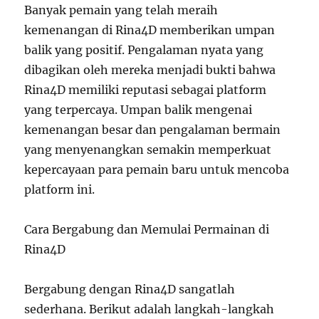
Banyak pemain yang telah meraih
kemenangan di Rina4D memberikan umpan
balik yang positif. Pengalaman nyata yang
dibagikan oleh mereka menjadi bukti bahwa
Rina4D memiliki reputasi sebagai platform
yang terpercaya. Umpan balik mengenai
kemenangan besar dan pengalaman bermain
yang menyenangkan semakin memperkuat
kepercayaan para pemain baru untuk mencoba
platform ini.
Cara Bergabung dan Memulai Permainan di
Rina4D
Bergabung dengan Rina4D sangatlah
sederhana. Berikut adalah langkah-langkah