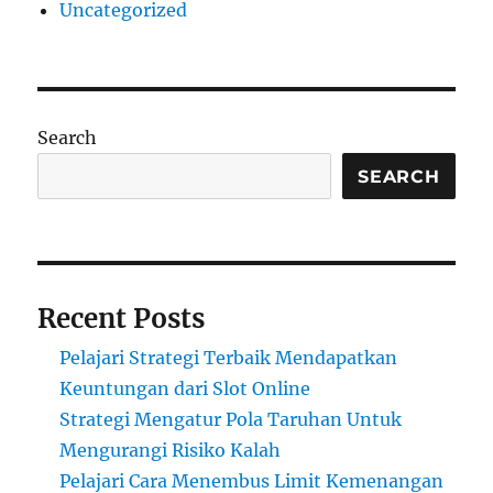
Uncategorized
Search
SEARCH
Recent Posts
Pelajari Strategi Terbaik Mendapatkan
Keuntungan dari Slot Online
Strategi Mengatur Pola Taruhan Untuk
Mengurangi Risiko Kalah
Pelajari Cara Menembus Limit Kemenangan