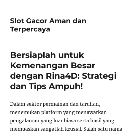
Slot Gacor Aman dan
Terpercaya
Bersiaplah untuk
Kemenangan Besar
dengan Rina4D: Strategi
dan Tips Ampuh!
Dalam sektor permainan dan taruhan,
menemukan platform yang menawarkan
pengalaman yang luar biasa serta hasil yang
memuaskan sangatlah krusial. Salah satu nama