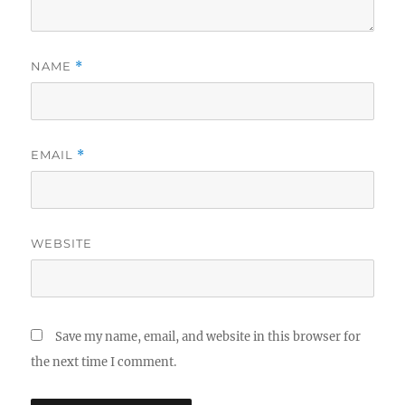
NAME
*
EMAIL
*
WEBSITE
Save my name, email, and website in this browser for
the next time I comment.