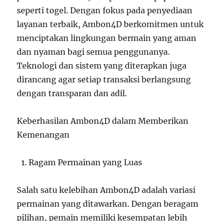
seperti togel. Dengan fokus pada penyediaan
layanan terbaik, Ambon4D berkomitmen untuk
menciptakan lingkungan bermain yang aman
dan nyaman bagi semua penggunanya.
Teknologi dan sistem yang diterapkan juga
dirancang agar setiap transaksi berlangsung
dengan transparan dan adil.
Keberhasilan Ambon4D dalam Memberikan
Kemenangan
Ragam Permainan yang Luas
Salah satu kelebihan Ambon4D adalah variasi
permainan yang ditawarkan. Dengan beragam
pilihan, pemain memiliki kesempatan lebih