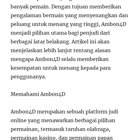
banyak pemain. Dengan tujuan memberikan
pengalaman bermain yang menyenangkan dan
peluang untuk menang yang tinggi, Ambon4D
menjadi pilihan utama bagi penjudi dari
berbagai latar belakang. Artikel ini akan
menjelaskan lebih lanjut tentang alasan
mengapa Ambon4D selalu memberikan
kesempatan untuk menang kepada para
penggunanya.
Memahami Ambon4D
Ambon4D merupakan sebuah platform judi
online yang menawarkan berbagai pilihan
permainan, termasuk taruhan olahraga,
permainan kasino, dan permainan papan