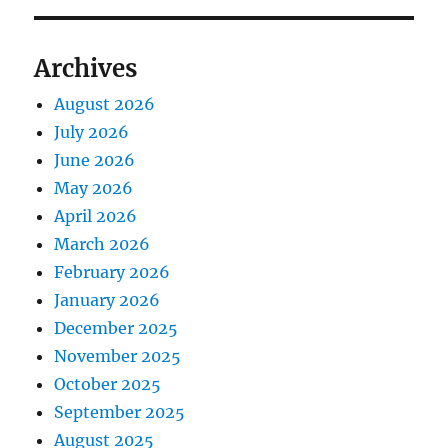
Archives
August 2026
July 2026
June 2026
May 2026
April 2026
March 2026
February 2026
January 2026
December 2025
November 2025
October 2025
September 2025
August 2025