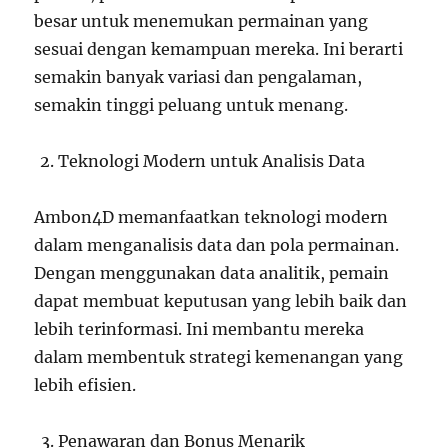
besar untuk menemukan permainan yang
sesuai dengan kemampuan mereka. Ini berarti
semakin banyak variasi dan pengalaman,
semakin tinggi peluang untuk menang.
Teknologi Modern untuk Analisis Data
Ambon4D memanfaatkan teknologi modern
dalam menganalisis data dan pola permainan.
Dengan menggunakan data analitik, pemain
dapat membuat keputusan yang lebih baik dan
lebih terinformasi. Ini membantu mereka
dalam membentuk strategi kemenangan yang
lebih efisien.
Penawaran dan Bonus Menarik