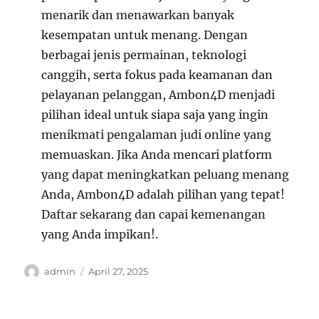
menarik dan menawarkan banyak
kesempatan untuk menang. Dengan
berbagai jenis permainan, teknologi
canggih, serta fokus pada keamanan dan
pelayanan pelanggan, Ambon4D menjadi
pilihan ideal untuk siapa saja yang ingin
menikmati pengalaman judi online yang
memuaskan. Jika Anda mencari platform
yang dapat meningkatkan peluang menang
Anda, Ambon4D adalah pilihan yang tepat!
Daftar sekarang dan capai kemenangan
yang Anda impikan!.
Author
Posted
admin
April 27, 2025
on