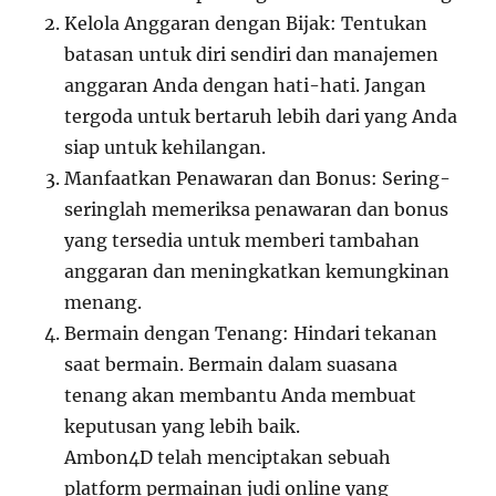
Kelola Anggaran dengan Bijak: Tentukan
batasan untuk diri sendiri dan manajemen
anggaran Anda dengan hati-hati. Jangan
tergoda untuk bertaruh lebih dari yang Anda
siap untuk kehilangan.
Manfaatkan Penawaran dan Bonus: Sering-
seringlah memeriksa penawaran dan bonus
yang tersedia untuk memberi tambahan
anggaran dan meningkatkan kemungkinan
menang.
Bermain dengan Tenang: Hindari tekanan
saat bermain. Bermain dalam suasana
tenang akan membantu Anda membuat
keputusan yang lebih baik.
Ambon4D telah menciptakan sebuah
platform permainan judi online yang