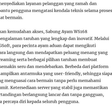
 menyediakan layanan pelanggan yang ramah dan
antu pengguna mengatasi kendala teknis selama prose
aat bermain.
kan kemudahan akses, Sabung Ayam WS168
ngalaman taruhan yang lengkap dan inovatif. Melalui
GSoft, para pecinta ayam aduan dapat mengikuti
cara langsung dan mendapatkan peluang menang yang
 streaming serta berbagai pilihan taruhan membuat
semakin seru dan mendebarkan. Berbeda dari platform
ampilkan antarmuka yang user-friendly, sehingga siap
ung menguasai cara bermain tanpa perlu memahami
umit. Ketersediaan server yang stabil juga memastikan
rtandingan berlangsung lancar dan tanpa gangguan,
 percaya diri kepada seluruh pengguna.