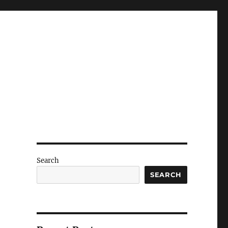
Search
SEARCH