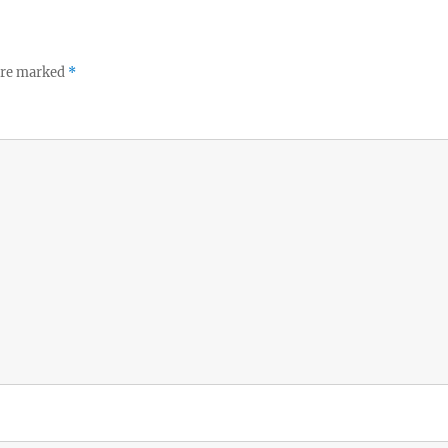
 are marked
*