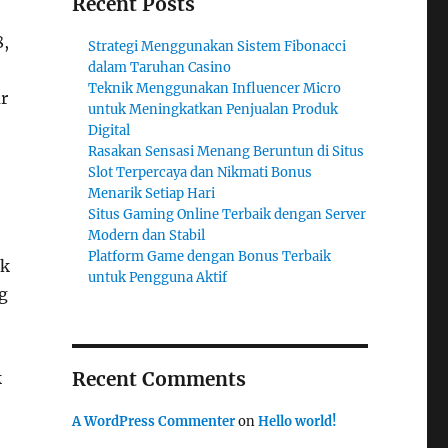
Recent Posts
8,
Strategi Menggunakan Sistem Fibonacci
dalam Taruhan Casino
Teknik Menggunakan Influencer Micro
r
untuk Meningkatkan Penjualan Produk
Digital
Rasakan Sensasi Menang Beruntun di Situs
Slot Terpercaya dan Nikmati Bonus
Menarik Setiap Hari
Situs Gaming Online Terbaik dengan Server
Modern dan Stabil
Platform Game dengan Bonus Terbaik
ak
untuk Pengguna Aktif
g
Recent Comments
k
A WordPress Commenter
on
Hello world!