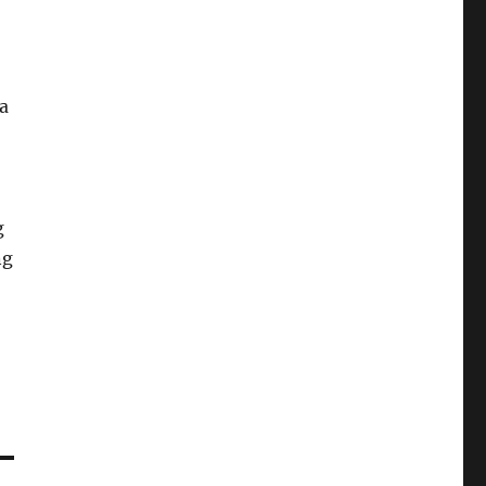
a
g
ng