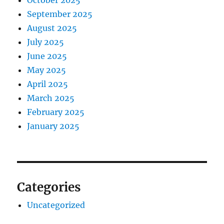
October 2025
September 2025
August 2025
July 2025
June 2025
May 2025
April 2025
March 2025
February 2025
January 2025
Categories
Uncategorized