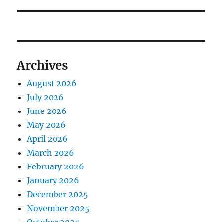
Archives
August 2026
July 2026
June 2026
May 2026
April 2026
March 2026
February 2026
January 2026
December 2025
November 2025