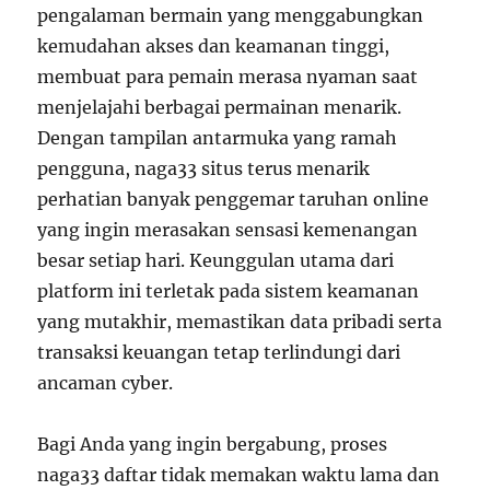
pengalaman bermain yang menggabungkan
kemudahan akses dan keamanan tinggi,
membuat para pemain merasa nyaman saat
menjelajahi berbagai permainan menarik.
Dengan tampilan antarmuka yang ramah
pengguna, naga33 situs terus menarik
perhatian banyak penggemar taruhan online
yang ingin merasakan sensasi kemenangan
besar setiap hari. Keunggulan utama dari
platform ini terletak pada sistem keamanan
yang mutakhir, memastikan data pribadi serta
transaksi keuangan tetap terlindungi dari
ancaman cyber.
Bagi Anda yang ingin bergabung, proses
naga33 daftar tidak memakan waktu lama dan