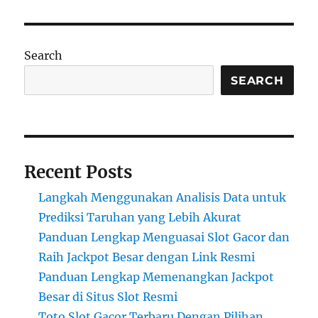
Search
SEARCH
Recent Posts
Langkah Menggunakan Analisis Data untuk
Prediksi Taruhan yang Lebih Akurat
Panduan Lengkap Menguasai Slot Gacor dan
Raih Jackpot Besar dengan Link Resmi
Panduan Lengkap Memenangkan Jackpot
Besar di Situs Slot Resmi
Toto Slot Gacor Terbaru Dengan Pilihan