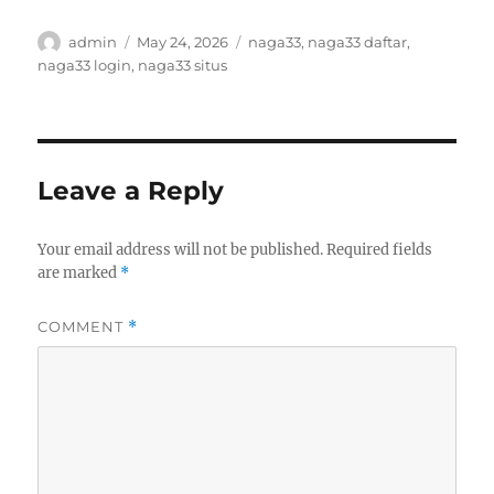
Author
Posted
Tags
admin
May 24, 2026
naga33
,
naga33 daftar
,
on
naga33 login
,
naga33 situs
Leave a Reply
Your email address will not be published.
Required fields
are marked
*
COMMENT
*