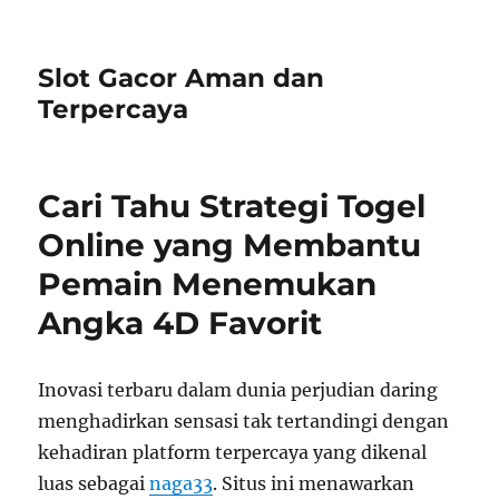
Slot Gacor Aman dan
Terpercaya
Cari Tahu Strategi Togel
Online yang Membantu
Pemain Menemukan
Angka 4D Favorit
Inovasi terbaru dalam dunia perjudian daring
menghadirkan sensasi tak tertandingi dengan
kehadiran platform terpercaya yang dikenal
luas sebagai
naga33
. Situs ini menawarkan