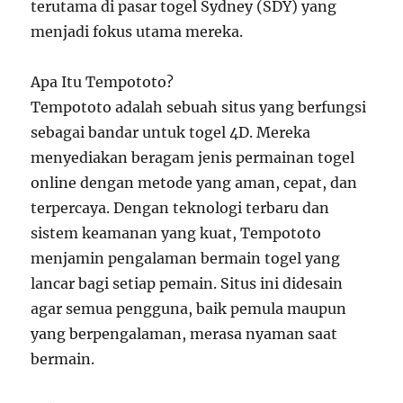
terutama di pasar togel Sydney (SDY) yang
menjadi fokus utama mereka.
Apa Itu Tempototo?
Tempototo adalah sebuah situs yang berfungsi
sebagai bandar untuk togel 4D. Mereka
menyediakan beragam jenis permainan togel
online dengan metode yang aman, cepat, dan
terpercaya. Dengan teknologi terbaru dan
sistem keamanan yang kuat, Tempototo
menjamin pengalaman bermain togel yang
lancar bagi setiap pemain. Situs ini didesain
agar semua pengguna, baik pemula maupun
yang berpengalaman, merasa nyaman saat
bermain.