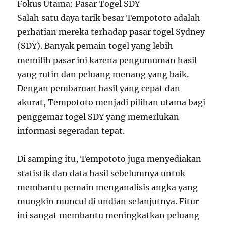
Fokus Utama: Pasar Togel SDY
Salah satu daya tarik besar Tempototo adalah
perhatian mereka terhadap pasar togel Sydney
(SDY). Banyak pemain togel yang lebih
memilih pasar ini karena pengumuman hasil
yang rutin dan peluang menang yang baik.
Dengan pembaruan hasil yang cepat dan
akurat, Tempototo menjadi pilihan utama bagi
penggemar togel SDY yang memerlukan
informasi segeradan tepat.
Di samping itu, Tempototo juga menyediakan
statistik dan data hasil sebelumnya untuk
membantu pemain menganalisis angka yang
mungkin muncul di undian selanjutnya. Fitur
ini sangat membantu meningkatkan peluang