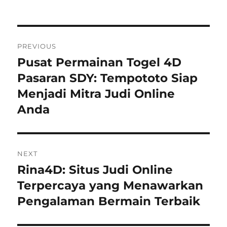
Post
PREVIOUS
navigation
Pusat Permainan Togel 4D
Previous
post:
Pasaran SDY: Tempototo Siap
Menjadi Mitra Judi Online
Anda
NEXT
Rina4D: Situs Judi Online
Next
post:
Terpercaya yang Menawarkan
Pengalaman Bermain Terbaik