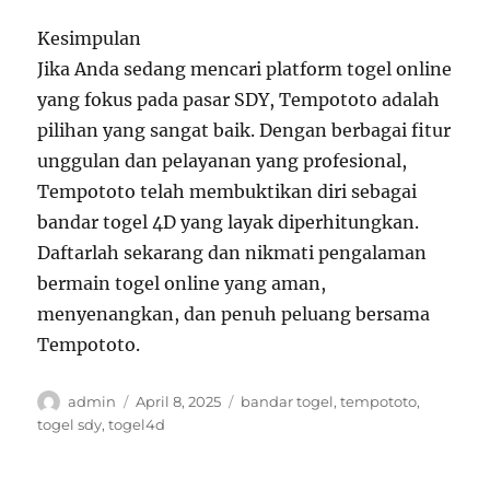
Kesimpulan
Jika Anda sedang mencari platform togel online
yang fokus pada pasar SDY, Tempototo adalah
pilihan yang sangat baik. Dengan berbagai fitur
unggulan dan pelayanan yang profesional,
Tempototo telah membuktikan diri sebagai
bandar togel 4D yang layak diperhitungkan.
Daftarlah sekarang dan nikmati pengalaman
bermain togel online yang aman,
menyenangkan, dan penuh peluang bersama
Tempototo.
Author
Posted
Tags
admin
April 8, 2025
bandar togel
,
tempototo
,
on
togel sdy
,
togel4d