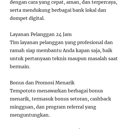
dengan cara yang cepat, aman, dan terpercaya,
serta mendukung berbagai bank lokal dan
dompet digital.
Layanan Pelanggan 24 Jam
Tim layanan pelanggan yang profesional dan
ramah siap membantu Anda kapan saja, baik
untuk pertanyaan teknis maupun masalah saat
bermain.
Bonus dan Promosi Menarik
Tempototo menawarkan berbagai bonus
menarik, termasuk bonus setoran, cashback
mingguan, dan program referral yang
menguntungkan.