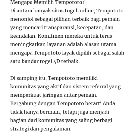
Mengapa Memilih Tempototo?
Di antara banyak situs togel online, Tempototo
menonjol sebagai pilihan terbaik bagi pemain
yang mencari transparansi, kecepatan, dan
keandalan. Komitmen mereka untuk terus
meningkatkan layanan adalah alasan utama
mengapa Tempototo layak dipilih sebagai salah
satu bandar togel 4D terbaik.
Di samping itu, Tempototo memiliki
komunitas yang aktif dan sistem referral yang
memperkuat jaringan antar pemain.
Bergabung dengan Tempototo berarti Anda
tidak hanya bermain, tetapi juga menjadi
bagian dari komunitas yang saling berbagi
strategi dan pengalaman.