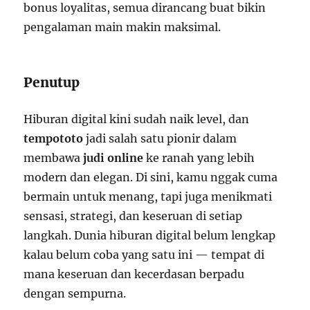
bonus loyalitas, semua dirancang buat bikin
pengalaman main makin maksimal.
Penutup
Hiburan digital kini sudah naik level, dan
tempototo
jadi salah satu pionir dalam
membawa
judi online
ke ranah yang lebih
modern dan elegan. Di sini, kamu nggak cuma
bermain untuk menang, tapi juga menikmati
sensasi, strategi, dan keseruan di setiap
langkah. Dunia hiburan digital belum lengkap
kalau belum coba yang satu ini — tempat di
mana keseruan dan kecerdasan berpadu
dengan sempurna.