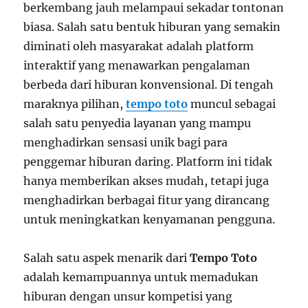
berkembang jauh melampaui sekadar tontonan
biasa. Salah satu bentuk hiburan yang semakin
diminati oleh masyarakat adalah platform
interaktif yang menawarkan pengalaman
berbeda dari hiburan konvensional. Di tengah
maraknya pilihan,
tempo toto
muncul sebagai
salah satu penyedia layanan yang mampu
menghadirkan sensasi unik bagi para
penggemar hiburan daring. Platform ini tidak
hanya memberikan akses mudah, tetapi juga
menghadirkan berbagai fitur yang dirancang
untuk meningkatkan kenyamanan pengguna.
Salah satu aspek menarik dari
Tempo Toto
adalah kemampuannya untuk memadukan
hiburan dengan unsur kompetisi yang