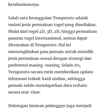
kerahasiaannya.
Salah satu keunggulan Tempototo adalah
variasi jenis permainan togel yang disediakan.
Mulai dari togel 4D, 3D, 2D, hingga permainan
pasaran togel internasional, semua dapat
ditemukan di Tempototo. Hal ini
memungkinkan para pemain untuk memilih
jenis permainan sesuai dengan strategi dan
preferensi masing-masing. Selain itu,
Tempototo secara rutin memberikan update
informasi terkait hasil undian, sehingga
pemain selalu mendapatkan data terbaru
secara real-time.
Dukungan layanan pelanggan juga menjadi