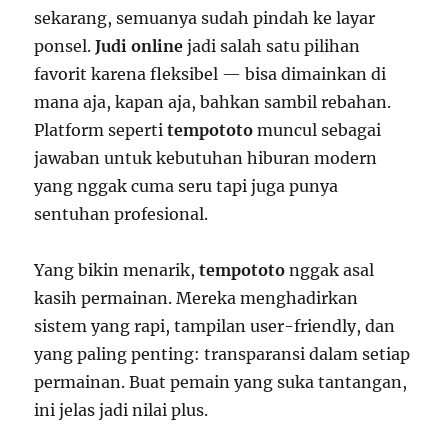
sekarang, semuanya sudah pindah ke layar
ponsel.
Judi online
jadi salah satu pilihan
favorit karena fleksibel — bisa dimainkan di
mana aja, kapan aja, bahkan sambil rebahan.
Platform seperti
tempototo
muncul sebagai
jawaban untuk kebutuhan hiburan modern
yang nggak cuma seru tapi juga punya
sentuhan profesional.
Yang bikin menarik,
tempototo
nggak asal
kasih permainan. Mereka menghadirkan
sistem yang rapi, tampilan user-friendly, dan
yang paling penting: transparansi dalam setiap
permainan. Buat pemain yang suka tantangan,
ini jelas jadi nilai plus.