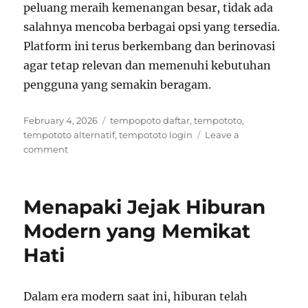
peluang meraih kemenangan besar, tidak ada
salahnya mencoba berbagai opsi yang tersedia.
Platform ini terus berkembang dan berinovasi
agar tetap relevan dan memenuhi kebutuhan
pengguna yang semakin beragam.
Posted
Tags
February 4, 2026
tempopoto daftar
,
tempototo
,
on
tempototo alternatif
,
tempototo login
Leave a
on
comment
Optimalkan
Setiap
Peluang
Menapaki Jejak Hiburan
di
Situs
Modern yang Memikat
Togel
Hati
Online
Resmi
Dalam era modern saat ini, hiburan telah