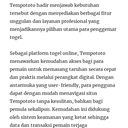
Tempototo hadir menjawab kebutuhan
tersebut dengan menyediakan berbagai fitur
unggulan dan layanan profesional yang
menjadikannya pilihan utama para penggemar
togel.
Sebagai platform togel online, Tempototo
menawarkan kemudahan akses bagi para
pemain untuk memasang taruhan secara cepat
dan praktis melalui perangkat digital. Dengan
antarmuka yang user-friendly, para pengguna
dapat dengan mudah menavigasi situs
Tempototo tanpa kesulitan, bahkan bagi
pemula sekalipun. Kemudahan ini didukung
oleh sistem keamanan yang ketat sehingga
data dan transaksi pemain terjaga