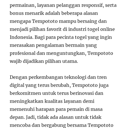
permainan, layanan pelanggan responsif, serta
bonus menarik adalah beberapa alasan
mengapa Tempototo mampu bersaing dan
menjadi pilihan favorit di industri togel online
Indonesia. Bagi para pecinta togel yang ingin
merasakan pengalaman bermain yang
profesional dan menguntungkan, Tempototo
wajib dijadikan pilihan utama.
Dengan perkembangan teknologi dan tren
digital yang terus berubah, Tempototo juga
berkomitmen untuk terus berinovasi dan
meningkatkan kualitas layanan demi
memenuhi harapan para pemain di masa
depan. Jadi, tidak ada alasan untuk tidak
mencoba dan bergabung bersama Tempototo