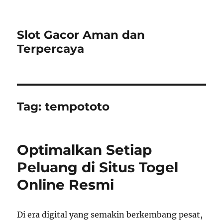
Slot Gacor Aman dan
Terpercaya
Tag:
tempototo
Optimalkan Setiap
Peluang di Situs Togel
Online Resmi
Di era digital yang semakin berkembang pesat,