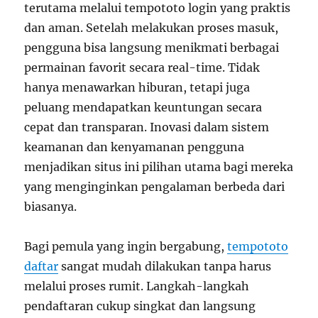
terutama melalui tempototo login yang praktis
dan aman. Setelah melakukan proses masuk,
pengguna bisa langsung menikmati berbagai
permainan favorit secara real-time. Tidak
hanya menawarkan hiburan, tetapi juga
peluang mendapatkan keuntungan secara
cepat dan transparan. Inovasi dalam sistem
keamanan dan kenyamanan pengguna
menjadikan situs ini pilihan utama bagi mereka
yang menginginkan pengalaman berbeda dari
biasanya.
Bagi pemula yang ingin bergabung,
tempototo
daftar
sangat mudah dilakukan tanpa harus
melalui proses rumit. Langkah-langkah
pendaftaran cukup singkat dan langsung