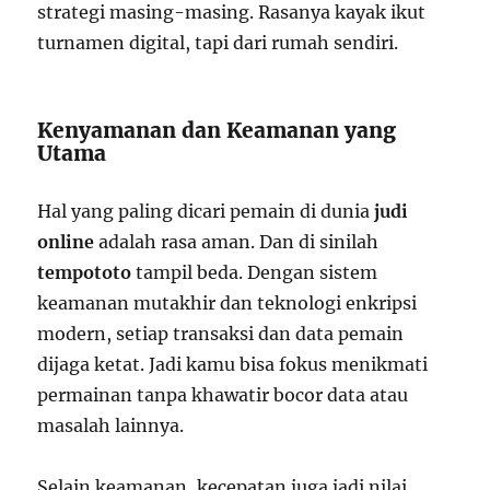
strategi masing-masing. Rasanya kayak ikut
turnamen digital, tapi dari rumah sendiri.
Kenyamanan dan Keamanan yang
Utama
Hal yang paling dicari pemain di dunia
judi
online
adalah rasa aman. Dan di sinilah
tempototo
tampil beda. Dengan sistem
keamanan mutakhir dan teknologi enkripsi
modern, setiap transaksi dan data pemain
dijaga ketat. Jadi kamu bisa fokus menikmati
permainan tanpa khawatir bocor data atau
masalah lainnya.
Selain keamanan, kecepatan juga jadi nilai