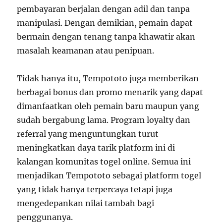
pembayaran berjalan dengan adil dan tanpa
manipulasi. Dengan demikian, pemain dapat
bermain dengan tenang tanpa khawatir akan
masalah keamanan atau penipuan.
Tidak hanya itu, Tempototo juga memberikan
berbagai bonus dan promo menarik yang dapat
dimanfaatkan oleh pemain baru maupun yang
sudah bergabung lama. Program loyalty dan
referral yang menguntungkan turut
meningkatkan daya tarik platform ini di
kalangan komunitas togel online. Semua ini
menjadikan Tempototo sebagai platform togel
yang tidak hanya terpercaya tetapi juga
mengedepankan nilai tambah bagi
penggunanya.