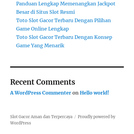
Panduan Lengkap Memenangkan Jackpot
Besar di Situs Slot Resmi
Toto Slot Gacor Terbaru Dengan Pilihan
Game Online Lengkap
Toto Slot Gacor Terbaru Dengan Konsep
Game Yang Menarik
Recent Comments
A WordPress Commenter
on
Hello world!
Slot Gacor Aman dan Terpercaya
Proudly powered by
WordPress