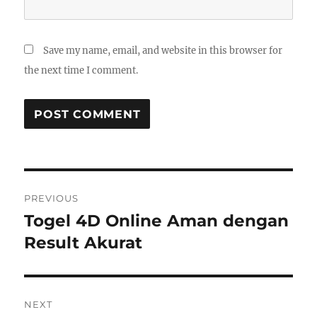
Save my name, email, and website in this browser for
the next time I comment.
Post
PREVIOUS
navigation
Togel 4D Online Aman dengan
Previous
post:
Result Akurat
NEXT