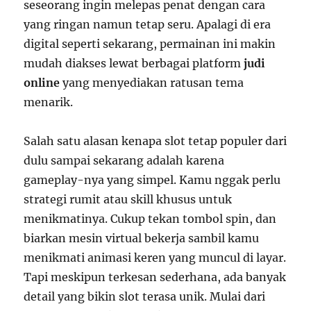
seseorang ingin melepas penat dengan cara
yang ringan namun tetap seru. Apalagi di era
digital seperti sekarang, permainan ini makin
mudah diakses lewat berbagai platform
judi
online
yang menyediakan ratusan tema
menarik.
Salah satu alasan kenapa slot tetap populer dari
dulu sampai sekarang adalah karena
gameplay-nya yang simpel. Kamu nggak perlu
strategi rumit atau skill khusus untuk
menikmatinya. Cukup tekan tombol spin, dan
biarkan mesin virtual bekerja sambil kamu
menikmati animasi keren yang muncul di layar.
Tapi meskipun terkesan sederhana, ada banyak
detail yang bikin slot terasa unik. Mulai dari