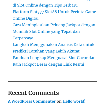
di Slot Online dengan Tips Terbaru
Platform Slot777 Slot88 Untuk Pecinta Game
Online Digital
Cara Meningkatkan Peluang Jackpot dengan
Memilih Slot Online yang Tepat dan
Terpercaya
Langkah Menggunakan Analisis Data untuk
Prediksi Taruhan yang Lebih Akurat
Panduan Lengkap Menguasai Slot Gacor dan
Raih Jackpot Besar dengan Link Resmi
Recent Comments
A WordPress Commenter
on
Hello world!