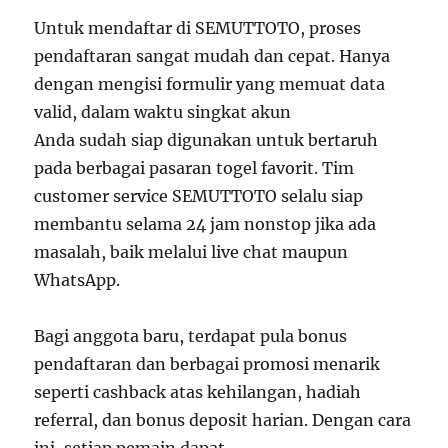
Untuk mendaftar di SEMUTTOTO, proses
pendaftaran sangat mudah dan cepat. Hanya
dengan mengisi formulir yang memuat data
valid, dalam waktu singkat akun
Anda sudah siap digunakan untuk bertaruh
pada berbagai pasaran togel favorit. Tim
customer service SEMUTTOTO selalu siap
membantu selama 24 jam nonstop jika ada
masalah, baik melalui live chat maupun
WhatsApp.
Bagi anggota baru, terdapat pula bonus
pendaftaran dan berbagai promosi menarik
seperti cashback atas kehilangan, hadiah
referral, dan bonus deposit harian. Dengan cara