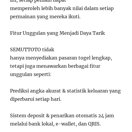
ini, setiap pemain dapat
memperoleh lebih banyak nilai dalam setiap
permainan yang mereka ikuti.
Fitur Unggulan yang Menjadi Daya Tarik
SEMUTTOTO tidak
hanya menyediakan pasaran togel lengkap,
tetapi juga menawarkan berbagai fitur
unggulan seperti:
Prediksi angka akurat & statistik keluaran yang
diperbarui setiap hari.
Sistem deposit & penarikan otomatis 24 jam
melalui bank lokal, e-wallet, dan QRIS.