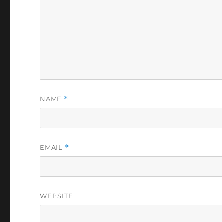
NAME
*
EMAIL
*
WEBSITE