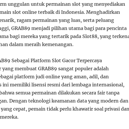
form unggulan untuk permainan slot yang menyediakan
ain slot online terbaik di Indonesia. Menghadirkan
menarik, ragam permainan yang luas, serta peluang
ggi, GRAB89 menjadi pilihan utama bagi para pencinta
ama bagi mereka yang tertarik pada Slot88, yang terken
han dalam meraih kemenangan.
89 Sebagai Platform Slot Gacor Terpercaya
or yang membuat GRAB89 sangat populer adalah
agai platform judi online yang aman, adil, dan
s ini memiliki lisensi resmi dari lembaga internasional,
ahwa semua permainan dilakukan secara fair tanpa
gan. Dengan teknologi keamanan data yang modern dan
 yang cepat, pemain tidak perlu khawatir soal privasi da
mereka.