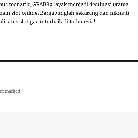
nus menarik, GRAB89 layak menjadi destinasi utama
ain slot online. Bergabunglah sekarang dan nikmati
di situs slot gacor terbaik di Indonesia!
 are marked
*