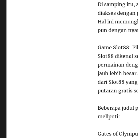
Di samping itu,
diakses dengan
Hal ini memung
pun dengan nya
Game Slot88: P
Slot88 dikenal 
permainan denga
jauh lebih bes
dari Slot88 yan
putaran gratis s
Beberapa judul 
meliputi:
Gates of Olympu