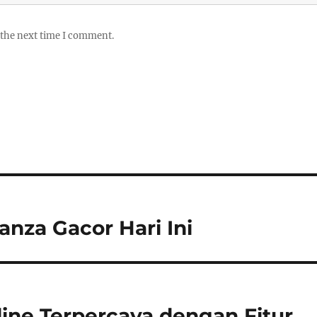
 the next time I comment.
nza Gacor Hari Ini
line Terpercaya dengan Fitur