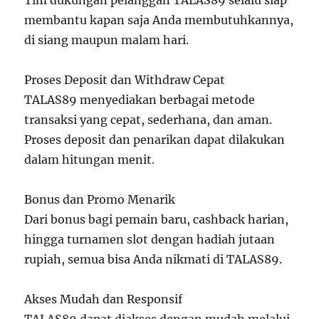
Tim dukungan pelanggan TALAS89 selalu siap
membantu kapan saja Anda membutuhkannya,
di siang maupun malam hari.
Proses Deposit dan Withdraw Cepat
TALAS89 menyediakan berbagai metode
transaksi yang cepat, sederhana, dan aman.
Proses deposit dan penarikan dapat dilakukan
dalam hitungan menit.
Bonus dan Promo Menarik
Dari bonus bagi pemain baru, cashback harian,
hingga turnamen slot dengan hadiah jutaan
rupiah, semua bisa Anda nikmati di TALAS89.
Akses Mudah dan Responsif