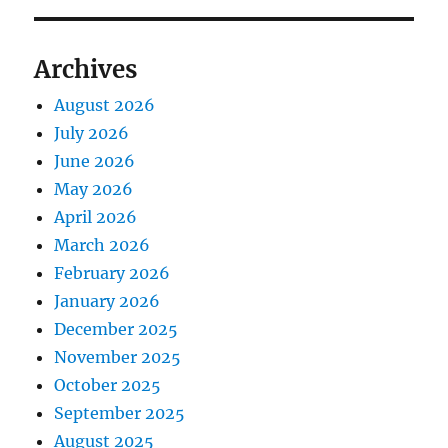
Archives
August 2026
July 2026
June 2026
May 2026
April 2026
March 2026
February 2026
January 2026
December 2025
November 2025
October 2025
September 2025
August 2025