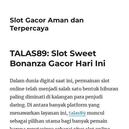
Slot Gacor Aman dan
Terpercaya
TALAS89: Slot Sweet
Bonanza Gacor Hari Ini
Dalam dunia digital saat ini, permainan slot
online telah menjadi salah satu bentuk hiburan
paling diminati di kalangan para penjudi
daring. Di antara banyak platform yang
menawarkan layanan ini,
talas89
muncul
sebagai pilihan utama bagi banyak pemain