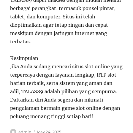
TALAS89 dapat diakses dengan mudah melalui
berbagai perangkat, termasuk ponsel pintar,
tablet, dan komputer. Situs ini telah
dioptimalkan agar tetap ringan dan cepat
meskipun dengan jaringan internet yang
terbatas.
Kesimpulan
Jika Anda sedang mencari situs slot online yang
terpercaya dengan layanan lengkap, RTP slot
harian terbaik, serta sistem yang aman dan
adil, TALAS89 adalah pilihan yang sempurna.
Daftarkan diri Anda segera dan nikmati
pengalaman bermain game slot online dengan
peluang menang tinggi setiap hari!
Author
Posted
admin
May 24, 2025