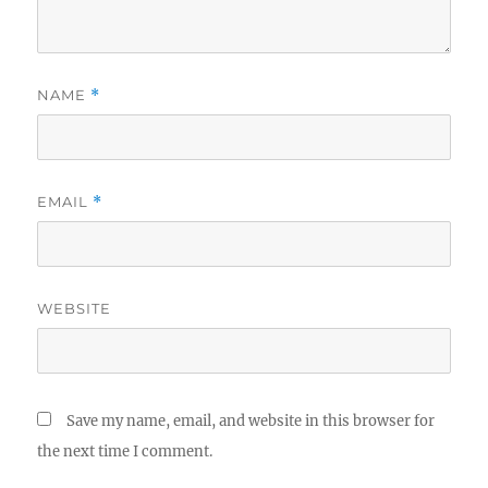
NAME
*
EMAIL
*
WEBSITE
Save my name, email, and website in this browser for
the next time I comment.