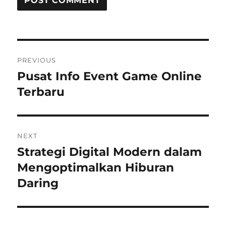
Post
PREVIOUS
navigation
Pusat Info Event Game Online
Previous
post:
Terbaru
NEXT
Strategi Digital Modern dalam
Next
post:
Mengoptimalkan Hiburan
Daring