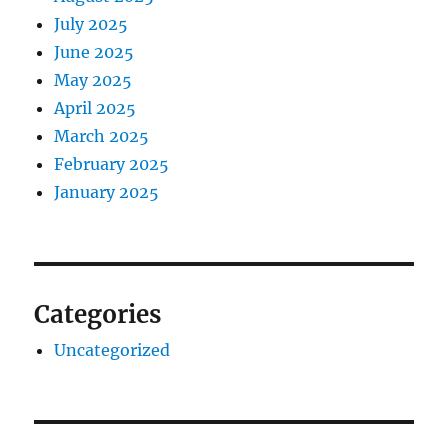
July 2025
June 2025
May 2025
April 2025
March 2025
February 2025
January 2025
Categories
Uncategorized