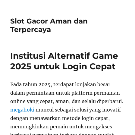
Slot Gacor Aman dan
Terpercaya
Institusi Alternatif Game
2025 untuk Login Cepat
Pada tahun 2025, terdapat lonjakan besar
dalam permintaan untuk platform permainan
online yang cepat, aman, dan selalu diperbarui.
megahoki
muncul sebagai solusi yang inovatif
dengan menawarkan metode login cepat,
memungkinkan pemain untuk mengakses