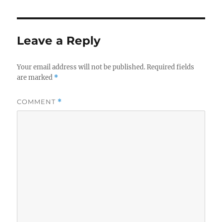
Leave a Reply
Your email address will not be published.
Required fields
are marked
*
COMMENT
*