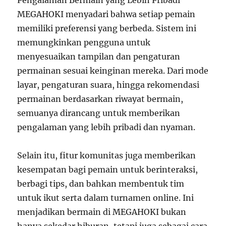
Pengalaman Bermain yang Lebih Pribadi
MEGAHOKI menyadari bahwa setiap pemain
memiliki preferensi yang berbeda. Sistem ini
memungkinkan pengguna untuk
menyesuaikan tampilan dan pengaturan
permainan sesuai keinginan mereka. Dari mode
layar, pengaturan suara, hingga rekomendasi
permainan berdasarkan riwayat bermain,
semuanya dirancang untuk memberikan
pengalaman yang lebih pribadi dan nyaman.
Selain itu, fitur komunitas juga memberikan
kesempatan bagi pemain untuk berinteraksi,
berbagi tips, dan bahkan membentuk tim
untuk ikut serta dalam turnamen online. Ini
menjadikan bermain di MEGAHOKI bukan