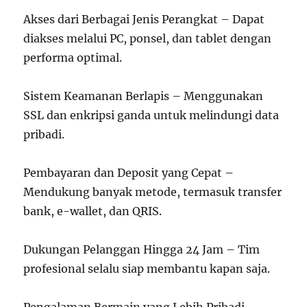
Akses dari Berbagai Jenis Perangkat – Dapat
diakses melalui PC, ponsel, dan tablet dengan
performa optimal.
Sistem Keamanan Berlapis – Menggunakan
SSL dan enkripsi ganda untuk melindungi data
pribadi.
Pembayaran dan Deposit yang Cepat –
Mendukung banyak metode, termasuk transfer
bank, e-wallet, dan QRIS.
Dukungan Pelanggan Hingga 24 Jam – Tim
profesional selalu siap membantu kapan saja.