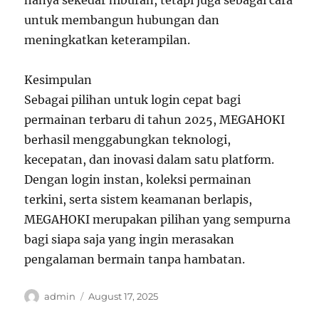
hanya sekedar hiburan, tetapi juga sebagai cara
untuk membangun hubungan dan
meningkatkan keterampilan.
Kesimpulan
Sebagai pilihan untuk login cepat bagi
permainan terbaru di tahun 2025, MEGAHOKI
berhasil menggabungkan teknologi,
kecepatan, dan inovasi dalam satu platform.
Dengan login instan, koleksi permainan
terkini, serta sistem keamanan berlapis,
MEGAHOKI merupakan pilihan yang sempurna
bagi siapa saja yang ingin merasakan
pengalaman bermain tanpa hambatan.
Author
Posted
admin
August 17, 2025
on