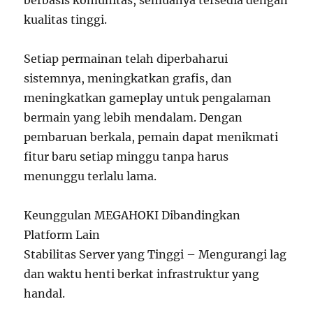
berbasis komunitas, semuanya tersedia dengan
kualitas tinggi.
Setiap permainan telah diperbaharui
sistemnya, meningkatkan grafis, dan
meningkatkan gameplay untuk pengalaman
bermain yang lebih mendalam. Dengan
pembaruan berkala, pemain dapat menikmati
fitur baru setiap minggu tanpa harus
menunggu terlalu lama.
Keunggulan MEGAHOKI Dibandingkan
Platform Lain
Stabilitas Server yang Tinggi – Mengurangi lag
dan waktu henti berkat infrastruktur yang
handal.