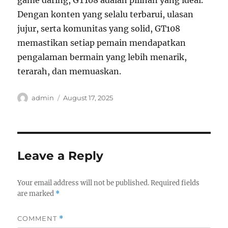
game daring, GT108 adalah pilihan yang ideal.
Dengan konten yang selalu terbarui, ulasan
jujur, serta komunitas yang solid, GT108
memastikan setiap pemain mendapatkan
pengalaman bermain yang lebih menarik,
terarah, dan memuaskan.
Author
Posted
admin
August 17, 2025
on
Leave a Reply
Your email address will not be published.
Required fields
are marked
*
COMMENT
*