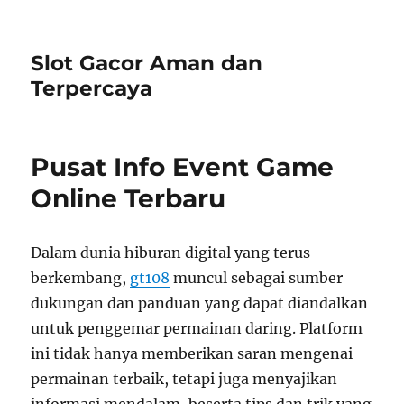
Slot Gacor Aman dan
Terpercaya
Pusat Info Event Game
Online Terbaru
Dalam dunia hiburan digital yang terus
berkembang,
gt108
muncul sebagai sumber
dukungan dan panduan yang dapat diandalkan
untuk penggemar permainan daring. Platform
ini tidak hanya memberikan saran mengenai
permainan terbaik, tetapi juga menyajikan