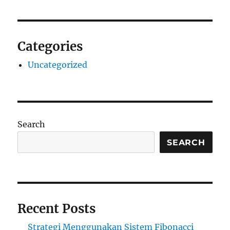
Categories
Uncategorized
Search
SEARCH
Recent Posts
Strategi Menggunakan Sistem Fibonacci