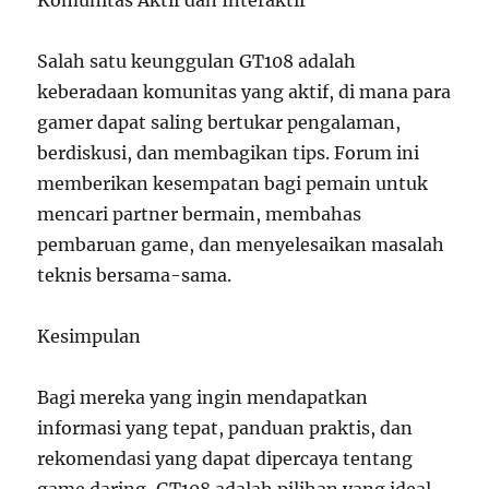
Komunitas Aktif dan Interaktif
Salah satu keunggulan GT108 adalah
keberadaan komunitas yang aktif, di mana para
gamer dapat saling bertukar pengalaman,
berdiskusi, dan membagikan tips. Forum ini
memberikan kesempatan bagi pemain untuk
mencari partner bermain, membahas
pembaruan game, dan menyelesaikan masalah
teknis bersama-sama.
Kesimpulan
Bagi mereka yang ingin mendapatkan
informasi yang tepat, panduan praktis, dan
rekomendasi yang dapat dipercaya tentang