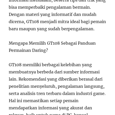
informasi mendalam, beserta tips dan trik yang
bisa memperbaiki pengalaman bermain.
Dengan materi yang informatif dan mudah
dicerna, GT108 menjadi mitra ideal bagi pemain
baru maupun yang sudah berpengalaman.
Mengapa Memilih GT108 Sebagai Panduan
Permainan Daring?
GT108 memiliki berbagai kelebihan yang
membuatnya berbeda dari sumber informasi
lain. Rekomendasi yang diberikan berasal dari
penelitian menyeluruh, pengalaman langsung,
serta analisis tren terbaru dalam industri game.
Hal ini memastikan setiap pemain
mendapatkan informasi yang akurat dan