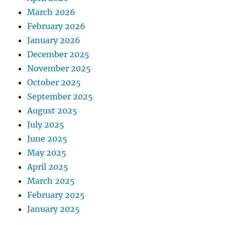
March 2026
February 2026
January 2026
December 2025
November 2025
October 2025
September 2025
August 2025
July 2025
June 2025
May 2025
April 2025
March 2025
February 2025
January 2025