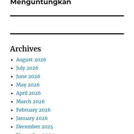
Menguntungkan
Archives
August 2026
July 2026
June 2026
May 2026
April 2026
March 2026
February 2026
January 2026
December 2025