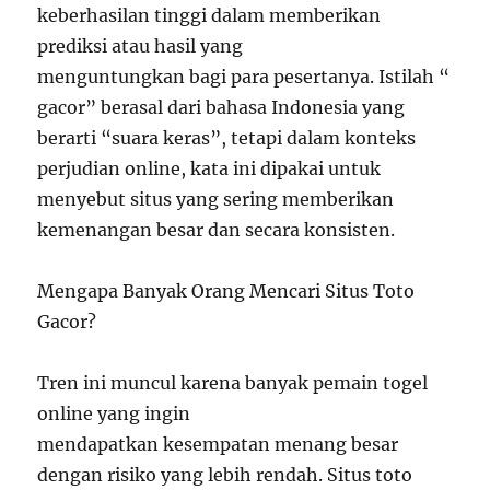
keberhasilan tinggi dalam memberikan
prediksi atau hasil yang
menguntungkan bagi para pesertanya. Istilah “
gacor” berasal dari bahasa Indonesia yang
berarti “suara keras”, tetapi dalam konteks
perjudian online, kata ini dipakai untuk
menyebut situs yang sering memberikan
kemenangan besar dan secara konsisten.
Mengapa Banyak Orang Mencari Situs Toto
Gacor?
Tren ini muncul karena banyak pemain togel
online yang ingin
mendapatkan kesempatan menang besar
dengan risiko yang lebih rendah. Situs toto