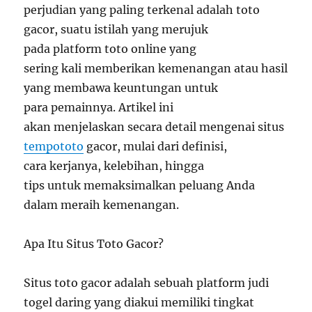
perjudian yang paling terkenal adalah toto
gacor, suatu istilah yang merujuk
pada platform toto online yang
sering kali memberikan kemenangan atau hasil
yang membawa keuntungan untuk
para pemainnya. Artikel ini
akan menjelaskan secara detail mengenai situs
tempototo
gacor, mulai dari definisi,
cara kerjanya, kelebihan, hingga
tips untuk memaksimalkan peluang Anda
dalam meraih kemenangan.
Apa Itu Situs Toto Gacor?
Situs toto gacor adalah sebuah platform judi
togel daring yang diakui memiliki tingkat