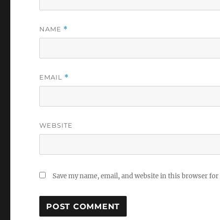
NAME
*
EMAIL
*
WEBSITE
Save my name, email, and website in this browser for