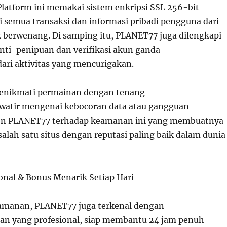
Platform ini memakai sistem enkripsi SSL 256-bit
 semua transaksi dan informasi pribadi pengguna dari
k berwenang. Di samping itu, PLANET77 juga dilengkapi
nti-penipuan dan verifikasi akun ganda
ri aktivitas yang mencurigakan.
enikmati permainan dengan tenang
watir mengenai kebocoran data atau gangguan
en PLANET77 terhadap keamanan ini yang membuatnya
salah satu situs dengan reputasi paling baik dalam dunia
onal & Bonus Menarik Setiap Hari
eamanan, PLANET77 juga terkenal dengan
an yang profesional, siap membantu 24 jam penuh