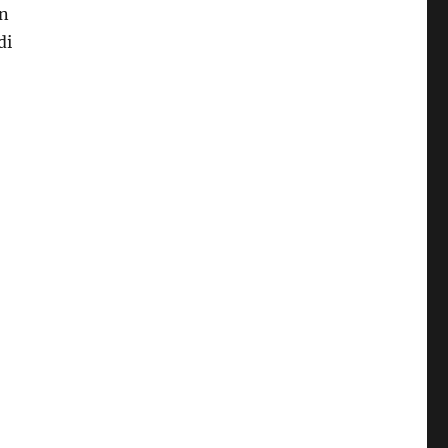
an
di