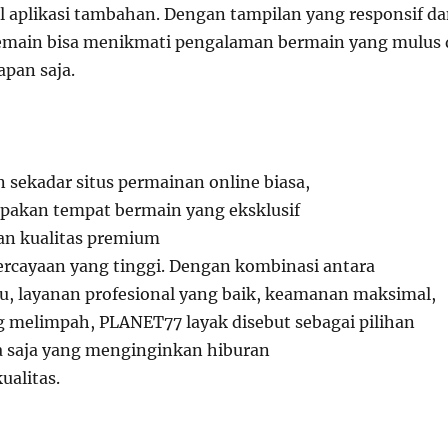
l aplikasi tambahan. Dengan tampilan yang responsif d
pemain bisa menikmati pengalaman bermain yang mulus 
apan saja.
sekadar situs permainan online biasa,
pakan tempat bermain yang eksklusif
n kualitas premium
ercayaan yang tinggi. Dengan kombinasi antara
ru, layanan profesional yang baik, keamanan maksimal,
g melimpah, PLANET77 layak disebut sebagai pilihan
a saja yang menginginkan hiburan
ualitas.