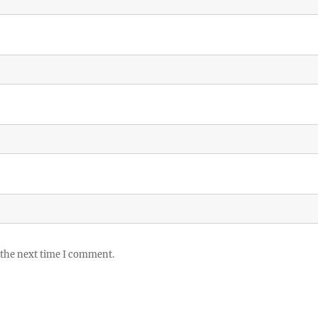
 the next time I comment.