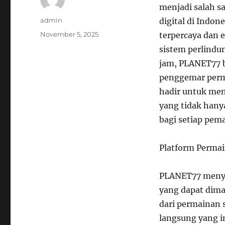
menjadi salah s
Author
admin
digital di Indon
Posted
November 5, 2025
terpercaya dan 
on
sistem perlindun
jam, PLANET77 b
penggemar perma
hadir untuk me
yang tidak han
bagi setiap pem
Platform Perma
PLANET77 menye
yang dapat dima
dari permainan 
langsung yang i