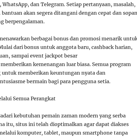
at, WhatsApp, dan Telegram. Setiap pertanyaan, masalah,
 bantuan akan segera ditangani dengan cepat dan sopa
ang berpengalaman.
menawarkan berbagai bonus dan promosi menarik untu
Mulai dari bonus untuk anggota baru, cashback harian,
uan, sampai event jackpot besar
i memberikan kemenangan luar biasa. Semua program
g untuk memberikan keuntungan nyata dan
tusiasme bermain bagi para pengguna setia.
lalui Semua Perangkat
dari kebutuhan pemain zaman modern yang serba
na itu, situs ini telah dioptimalkan agar dapat diakses
elalui komputer, tablet, maupun smartphone tanpa