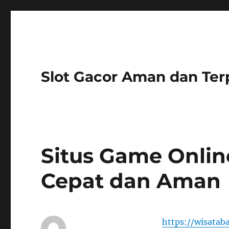
Slot Gacor Aman dan Ter
Situs Game Onlin
Cepat dan Aman
https://wisatab