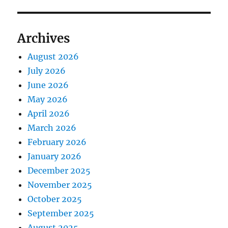
Archives
August 2026
July 2026
June 2026
May 2026
April 2026
March 2026
February 2026
January 2026
December 2025
November 2025
October 2025
September 2025
August 2025