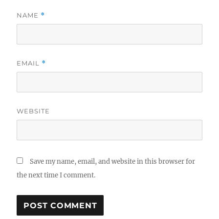
NAME
*
EMAIL
*
WEBSITE
Save my name, email, and website in this browser for
the next time I comment.