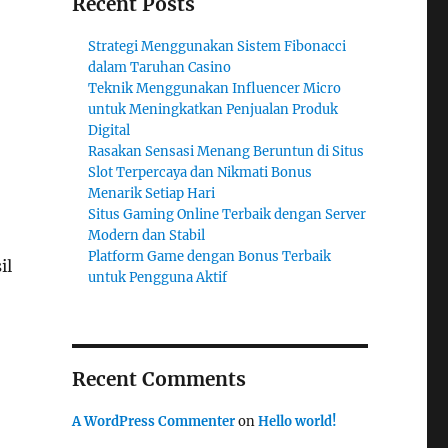
Recent Posts
Strategi Menggunakan Sistem Fibonacci
dalam Taruhan Casino
Teknik Menggunakan Influencer Micro
untuk Meningkatkan Penjualan Produk
Digital
Rasakan Sensasi Menang Beruntun di Situs
Slot Terpercaya dan Nikmati Bonus
Menarik Setiap Hari
Situs Gaming Online Terbaik dengan Server
Modern dan Stabil
Platform Game dengan Bonus Terbaik
il
untuk Pengguna Aktif
Recent Comments
A WordPress Commenter
on
Hello world!