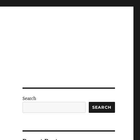
Search
SEARCH