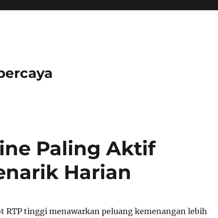
percaya
ine Paling Aktif
narik Harian
lot RTP tinggi menawarkan peluang kemenangan lebih