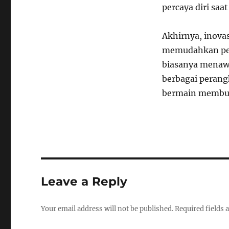
percaya diri saa
Akhirnya, inova
memudahkan pema
biasanya menaw
berbagai perang
bermain membuat
Leave a Reply
Your email address will not be published.
Required fields