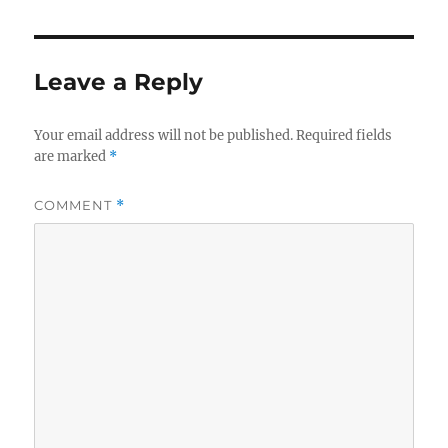
Leave a Reply
Your email address will not be published.
Required fields
are marked
*
COMMENT
*