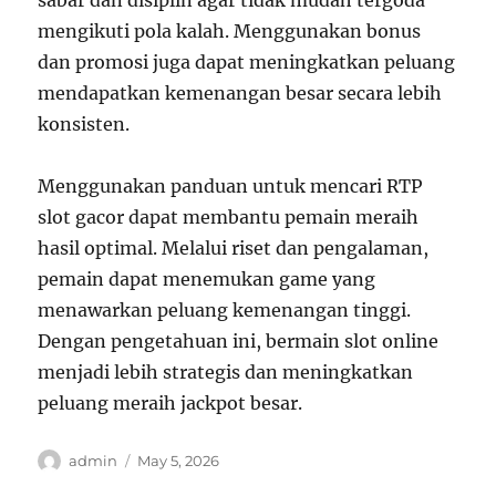
sabar dan disiplin agar tidak mudah tergoda
mengikuti pola kalah. Menggunakan bonus
dan promosi juga dapat meningkatkan peluang
mendapatkan kemenangan besar secara lebih
konsisten.
Menggunakan panduan untuk mencari RTP
slot gacor dapat membantu pemain meraih
hasil optimal. Melalui riset dan pengalaman,
pemain dapat menemukan game yang
menawarkan peluang kemenangan tinggi.
Dengan pengetahuan ini, bermain slot online
menjadi lebih strategis dan meningkatkan
peluang meraih jackpot besar.
Author
Posted
admin
May 5, 2026
on