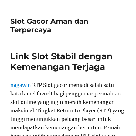
Slot Gacor Aman dan
Terpercaya
Link Slot Stabil dengan
Kemenangan Terjaga
nagawin
RTP Slot gacor menjadi salah satu
kata kunci favorit bagi penggemar permainan
slot online yang ingin meraih kemenangan
maksimal. Tingkat Return to Player (RTP) yang
tinggi menunjukkan peluang besar untuk
mendapatkan kemenangan beruntun. Pemain