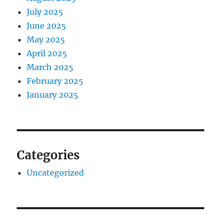
July 2025
June 2025
May 2025
April 2025
March 2025
February 2025
January 2025
Categories
Uncategorized