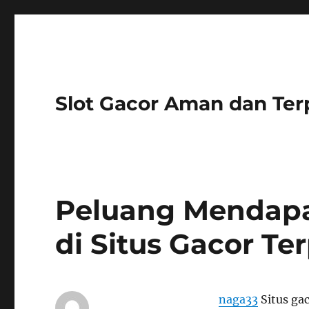
Slot Gacor Aman dan Ter
Peluang Mendapa
di Situs Gacor Te
naga33
Situs gac