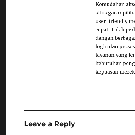
Kemudahan akse
situs gacor pil
user-friendly 
cepat. Tidak per
dengan berbagai
login dan prose
layanan yang l
kebutuhan pengg
kepuasan merek
Leave a Reply