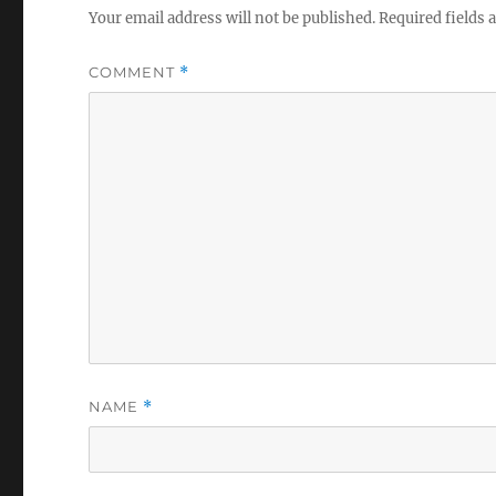
Your email address will not be published.
Required fields
COMMENT
*
NAME
*