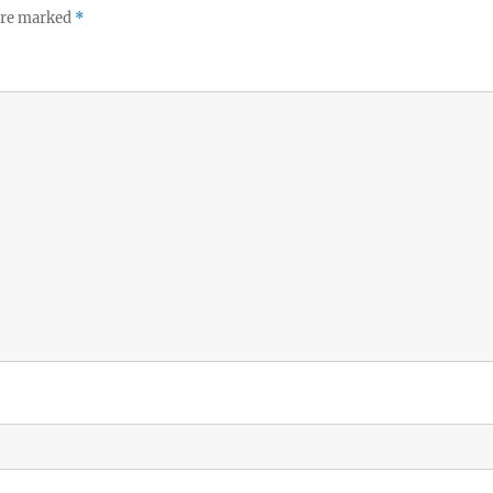
 are marked
*