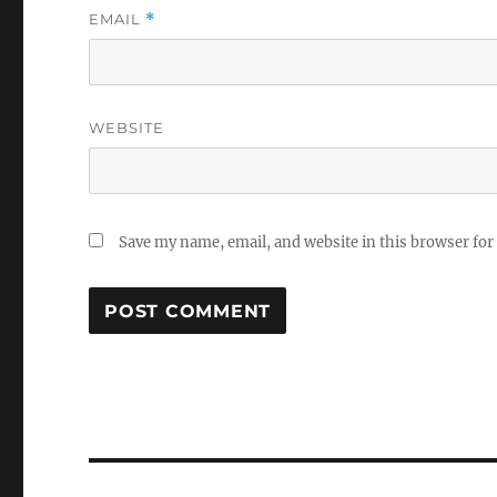
EMAIL
*
WEBSITE
Save my name, email, and website in this browser for
Post