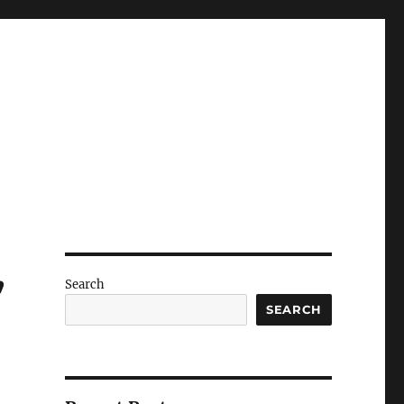
,
Search
SEARCH