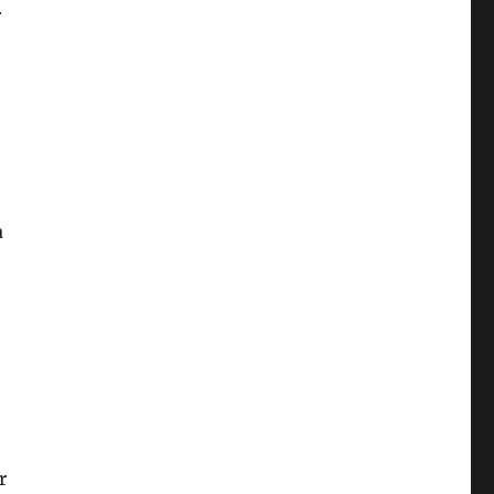
r
a
r