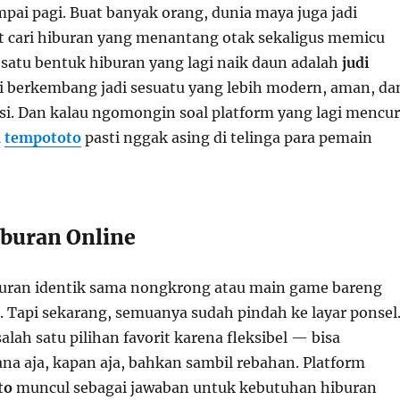
pai pagi. Buat banyak orang, dunia maya juga jadi
t cari hiburan yang menantang otak sekaligus memicu
 satu bentuk hiburan yang lagi naik daun adalah
judi
ni berkembang jadi sesuatu yang lebih modern, aman, da
i. Dan kalau ngomongin soal platform yang lagi mencur
a
tempototo
pasti nggak asing di telinga para pemain
iburan Online
uran identik sama nongkrong atau main game bareng
. Tapi sekarang, semuanya sudah pindah ke layar ponsel
salah satu pilihan favorit karena fleksibel — bisa
na aja, kapan aja, bahkan sambil rebahan. Platform
to
muncul sebagai jawaban untuk kebutuhan hiburan