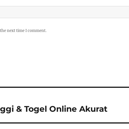
 the next time I comment.
nggi & Togel Online Akurat