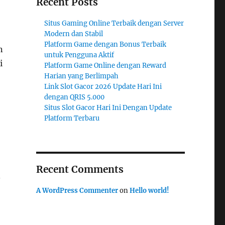
Recent Posts
Situs Gaming Online Terbaik dengan Server
Modern dan Stabil
Platform Game dengan Bonus Terbaik
n
untuk Pengguna Aktif
i
Platform Game Online dengan Reward
Harian yang Berlimpah
Link Slot Gacor 2026 Update Hari Ini
dengan QRIS 5.000
Situs Slot Gacor Hari Ini Dengan Update
Platform Terbaru
Recent Comments
.
A WordPress Commenter
on
Hello world!