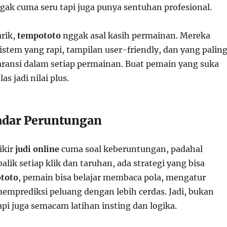
ak cuma seru tapi juga punya sentuhan profesional.
rik,
tempototo
nggak asal kasih permainan. Mereka
stem yang rapi, tampilan user-friendly, dan yang palin
aransi dalam setiap permainan. Buat pemain yang suka
as jadi nilai plus.
adar Peruntungan
ikir
judi online
cuma soal keberuntungan, padahal
balik setiap klik dan taruhan, ada strategi yang bisa
toto
, pemain bisa belajar membaca pola, mengatur
emprediksi peluang dengan lebih cerdas. Jadi, bukan
pi juga semacam latihan insting dan logika.