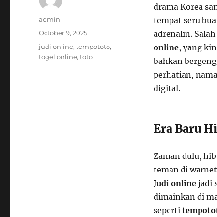
drama Korea sam
Author
admin
tempat seru bua
Posted
October 9, 2025
adrenalin. Salah
on
Tags
judi online
,
tempototo
,
online
, yang ki
togel online
,
toto
bahkan bergengs
perhatian, nam
digital.
Era Baru H
Zaman dulu, hib
teman di warnet
Judi online
jadi 
dimainkan di ma
seperti
tempoto