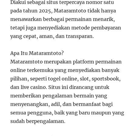
Diakui sebagai situs terpercaya nomor satu
pada tahun 2025, Mataramtoto tidak hanya
menawarkan berbagai permainan menarik,
tetapi juga menyediakan metode pembayaran
yang cepat, aman, dan transparan.
Apa Itu Mataramtoto?
Mataramtoto merupakan platform permainan
online terkemuka yang menyediakan banyak
pilihan, seperti togel online, slot, sportsbook,
dan live casino. Situs ini dirancang untuk
memberikan pengalaman bermain yang
menyenangkan, adil, dan bermanfaat bagi
semua pengguna, baik yang baru maupun yang
sudah berpengalaman.