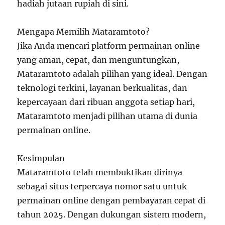
hadiah jutaan rupiah di sini.
Mengapa Memilih Mataramtoto?
Jika Anda mencari platform permainan online
yang aman, cepat, dan menguntungkan,
Mataramtoto adalah pilihan yang ideal. Dengan
teknologi terkini, layanan berkualitas, dan
kepercayaan dari ribuan anggota setiap hari,
Mataramtoto menjadi pilihan utama di dunia
permainan online.
Kesimpulan
Mataramtoto telah membuktikan dirinya
sebagai situs terpercaya nomor satu untuk
permainan online dengan pembayaran cepat di
tahun 2025. Dengan dukungan sistem modern,