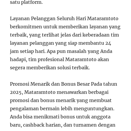
satu platform.
Layanan Pelanggan Seluruh Hari Mataramtoto
berkomitmen untuk memberikan layanan yang
terbaik, yang terlihat jelas dari keberadaan tim
layanan pelanggan yang siap membantu 24
jam setiap hari. Apa pun masalah yang Anda
hadapi, tim profesional Mataramtoto akan
segera memberikan solusi terbaik.
Promosi Menarik dan Bonus Besar Pada tahun
2025, Mataramtoto menawarkan berbagai
promosi dan bonus menarik yang membuat
pengalaman bermain lebih menguntungkan.
Anda bisa menikmati bonus untuk anggota
baru, cashback harian, dan turnamen dengan