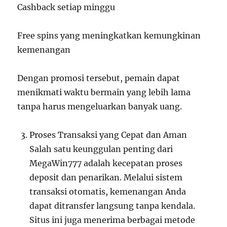
Cashback setiap minggu
Free spins yang meningkatkan kemungkinan
kemenangan
Dengan promosi tersebut, pemain dapat
menikmati waktu bermain yang lebih lama
tanpa harus mengeluarkan banyak uang.
Proses Transaksi yang Cepat dan Aman
Salah satu keunggulan penting dari
MegaWin777 adalah kecepatan proses
deposit dan penarikan. Melalui sistem
transaksi otomatis, kemenangan Anda
dapat ditransfer langsung tanpa kendala.
Situs ini juga menerima berbagai metode