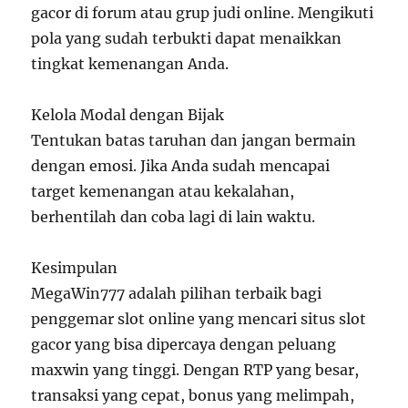
gacor di forum atau grup judi online. Mengikuti
pola yang sudah terbukti dapat menaikkan
tingkat kemenangan Anda.
Kelola Modal dengan Bijak
Tentukan batas taruhan dan jangan bermain
dengan emosi. Jika Anda sudah mencapai
target kemenangan atau kekalahan,
berhentilah dan coba lagi di lain waktu.
Kesimpulan
MegaWin777 adalah pilihan terbaik bagi
penggemar slot online yang mencari situs slot
gacor yang bisa dipercaya dengan peluang
maxwin yang tinggi. Dengan RTP yang besar,
transaksi yang cepat, bonus yang melimpah,