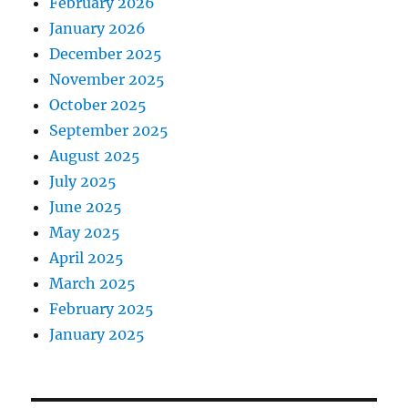
February 2026
January 2026
December 2025
November 2025
October 2025
September 2025
August 2025
July 2025
June 2025
May 2025
April 2025
March 2025
February 2025
January 2025