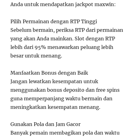
Anda untuk mendapatkan jackpot maxwin:
Pilih Permainan dengan RTP Tinggi
Sebelum bermain, periksa RTP dari permainan
yang akan Anda mainkan. Slot dengan RTP
lebih dari 95% menawarkan peluang lebih
besar untuk menang.
Manfaatkan Bonus dengan Baik
Jangan lewatkan kesempatan untuk
menggunakan bonus deposito dan free spins
guna memperpanjang waktu bermain dan
meningkatkan kesempatan menang.
Gunakan Pola dan Jam Gacor
Banyak pemain membagikan pola dan waktu