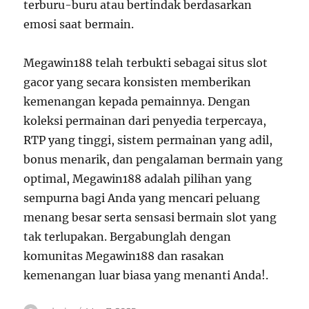
terburu-buru atau bertindak berdasarkan
emosi saat bermain.
Megawin188 telah terbukti sebagai situs slot
gacor yang secara konsisten memberikan
kemenangan kepada pemainnya. Dengan
koleksi permainan dari penyedia terpercaya,
RTP yang tinggi, sistem permainan yang adil,
bonus menarik, dan pengalaman bermain yang
optimal, Megawin188 adalah pilihan yang
sempurna bagi Anda yang mencari peluang
menang besar serta sensasi bermain slot yang
tak terlupakan. Bergabunglah dengan
komunitas Megawin188 dan rasakan
kemenangan luar biasa yang menanti Anda!.