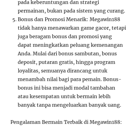
pada keberuntungan dan strategi
permainan, bukan pada sistem yang curang.
Bonus dan Promosi Menarik: Megawin188
tidak hanya menawarkan game gacor, tetapi
juga beragam bonus dan promosi yang
dapat meningkatkan peluang kemenangan
Anda. Mulai dari bonus sambutan, bonus
deposit, putaran gratis, hingga program
loyalitas, semuanya dirancang untuk
menambah nilai bagi para pemain. Bonus-
bonus ini bisa menjadi modal tambahan
atau kesempatan untuk bermain lebih
banyak tanpa mengeluarkan banyak uang.
Pengalaman Bermain Terbaik di Megawin188: