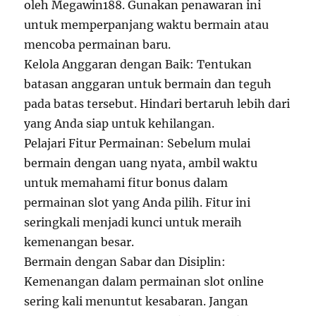
oleh Megawin188. Gunakan penawaran ini
untuk memperpanjang waktu bermain atau
mencoba permainan baru.
Kelola Anggaran dengan Baik: Tentukan
batasan anggaran untuk bermain dan teguh
pada batas tersebut. Hindari bertaruh lebih dari
yang Anda siap untuk kehilangan.
Pelajari Fitur Permainan: Sebelum mulai
bermain dengan uang nyata, ambil waktu
untuk memahami fitur bonus dalam
permainan slot yang Anda pilih. Fitur ini
seringkali menjadi kunci untuk meraih
kemenangan besar.
Bermain dengan Sabar dan Disiplin:
Kemenangan dalam permainan slot online
sering kali menuntut kesabaran. Jangan