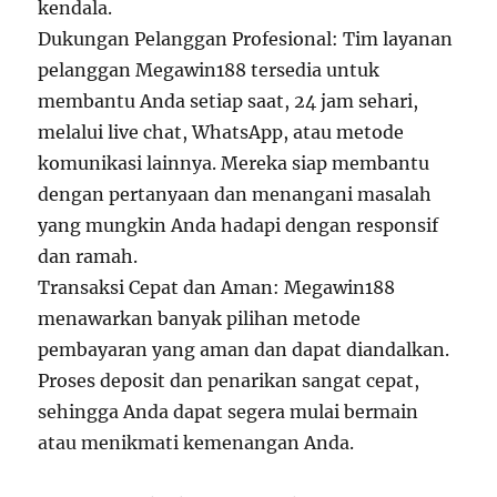
kendala.
Dukungan Pelanggan Profesional: Tim layanan
pelanggan Megawin188 tersedia untuk
membantu Anda setiap saat, 24 jam sehari,
melalui live chat, WhatsApp, atau metode
komunikasi lainnya. Mereka siap membantu
dengan pertanyaan dan menangani masalah
yang mungkin Anda hadapi dengan responsif
dan ramah.
Transaksi Cepat dan Aman: Megawin188
menawarkan banyak pilihan metode
pembayaran yang aman dan dapat diandalkan.
Proses deposit dan penarikan sangat cepat,
sehingga Anda dapat segera mulai bermain
atau menikmati kemenangan Anda.