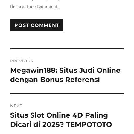
the next time I comment.
Post
PREVIOUS
navigation
Megawin188: Situs Judi Online
Previous
post:
dengan Bonus Referensi
NEXT
Situs Slot Online 4D Paling
Next
post:
Dicari di 2025? TEMPOTOTO