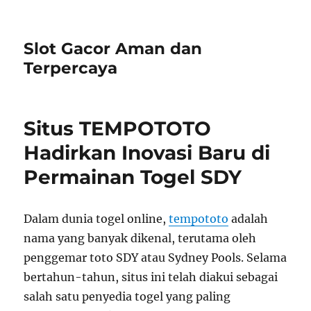
Slot Gacor Aman dan
Terpercaya
Situs TEMPOTOTO
Hadirkan Inovasi Baru di
Permainan Togel SDY
Dalam dunia togel online,
tempototo
adalah
nama yang banyak dikenal, terutama oleh
penggemar toto SDY atau Sydney Pools. Selama
bertahun-tahun, situs ini telah diakui sebagai
salah satu penyedia togel yang paling