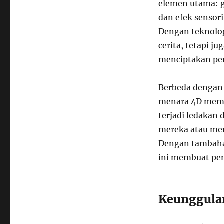
elemen utama: g
dan efek sensori
Dengan teknolog
cerita, tetapi j
menciptakan pen
Berbeda dengan
menara 4D membe
terjadi ledakan 
mereka atau mer
Dengan tambahan 
ini membuat pe
Keunggula