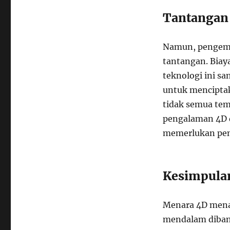
Tantangan
Namun, pengemb
tantangan. Bia
teknologi ini sa
untuk menciptak
tidak semua tem
pengalaman 4D d
memerlukan pen
Kesimpula
Menara 4D mena
mendalam diband