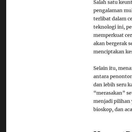
Salah satu keu
pengalaman mul
terlibat dalam 
teknologi ini, 
memperkuat ceri
akan bergerak s
menciptakan kes
Selain itu, men
antara penonton
dan lebih seru 
“merasakan” set
menjadi pilihan
bioskop, dan aca