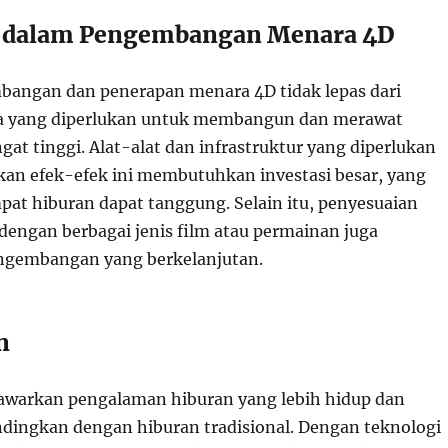
 dalam Pengembangan Menara 4D
angan dan penerapan menara 4D tidak lepas dari
ya yang diperlukan untuk membangun dan merawat
ngat tinggi. Alat-alat dan infrastruktur yang diperlukan
an efek-efek ini membutuhkan investasi besar, yang
pat hiburan dapat tanggung. Selain itu, penyesuaian
engan berbagai jenis film atau permainan juga
gembangan yang berkelanjutan.
n
warkan pengalaman hiburan yang lebih hidup dan
ingkan dengan hiburan tradisional. Dengan teknologi