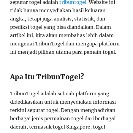
seputar togel adalah
tribuntogel
. Website ini
tidak hanya menyediakan hasil keluaran
angka, tetapi juga analisis, statistik, dan
prediksi togel yang bisa diandalkan. Dalam
artikel ini, kita akan membahas lebih dalam
mengenai TribunTogel dan mengapa platform
ini menjadi pilihan utama para pemain togel.
Apa Itu TribunTogel?
TribunTogel adalah sebuah platform yang
didedikasikan untuk menyediakan informasi
terkini seputar togel. Dengan menghadirkan
berbagai jenis permainan togel dari berbagai
daerah, termasuk togel Singapore, togel