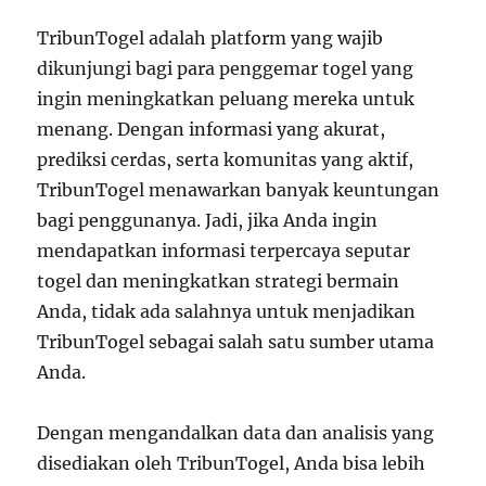
TribunTogel adalah platform yang wajib
dikunjungi bagi para penggemar togel yang
ingin meningkatkan peluang mereka untuk
menang. Dengan informasi yang akurat,
prediksi cerdas, serta komunitas yang aktif,
TribunTogel menawarkan banyak keuntungan
bagi penggunanya. Jadi, jika Anda ingin
mendapatkan informasi terpercaya seputar
togel dan meningkatkan strategi bermain
Anda, tidak ada salahnya untuk menjadikan
TribunTogel sebagai salah satu sumber utama
Anda.
Dengan mengandalkan data dan analisis yang
disediakan oleh TribunTogel, Anda bisa lebih