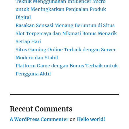
Teknik Menggunakan Influencer Micro
untuk Meningkatkan Penjualan Produk
Digital
Rasakan Sensasi Menang Beruntun di Situs
Slot Terpercaya dan Nikmati Bonus Menarik
Setiap Hari
Situs Gaming Online Terbaik dengan Server
Modern dan Stabil
Platform Game dengan Bonus Terbaik untuk
Pengguna Aktif
Recent Comments
A WordPress Commenter
on
Hello world!