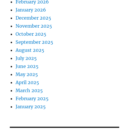
February 2026
January 2026
December 2025
November 2025
October 2025
September 2025
August 2025
July 2025
June 2025
May 2025
April 2025
March 2025
February 2025
January 2025