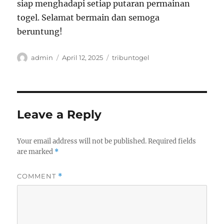
siap menghadapi setiap putaran permainan
togel. Selamat bermain dan semoga
beruntung!
Author
Posted
Tags
admin
April 12, 2025
tribuntogel
on
Leave a Reply
Your email address will not be published.
Required fields
are marked
*
COMMENT
*