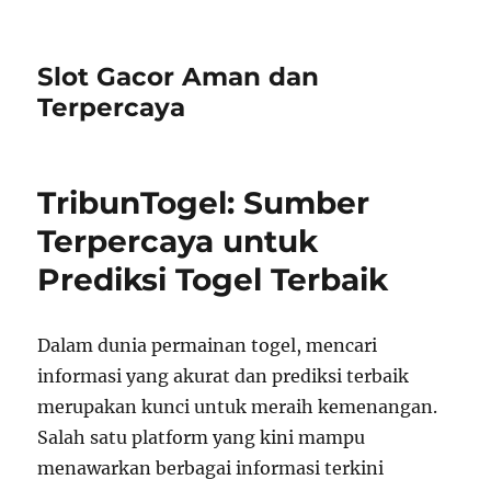
Slot Gacor Aman dan
Terpercaya
TribunTogel: Sumber
Terpercaya untuk
Prediksi Togel Terbaik
Dalam dunia permainan togel, mencari
informasi yang akurat dan prediksi terbaik
merupakan kunci untuk meraih kemenangan.
Salah satu platform yang kini mampu
menawarkan berbagai informasi terkini